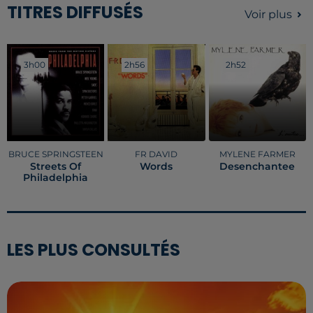
TITRES DIFFUSÉS
Voir plus
3h00
3h00
2h56
2h56
2h52
2h52
BRUCE SPRINGSTEEN
FR DAVID
MYLENE FARMER
Streets Of
Words
Desenchantee
Philadelphia
LES PLUS CONSULTÉS