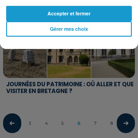
Accepter et fermer
Gérer mes choix
JOURNÉES DU PATRIMOINE : OÙ ALLER ET QUE
VISITER EN BRETAGNE ?
3
4
5
6
7
8
9