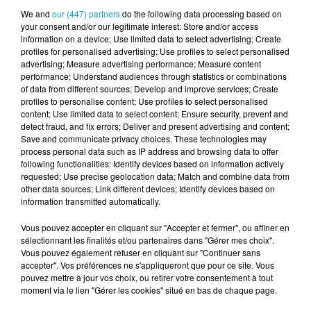
We and
our (447) partners
do the following data processing based on
your consent and/or our legitimate interest: Store and/or access
information on a device; Use limited data to select advertising; Create
profiles for personalised advertising; Use profiles to select personalised
advertising; Measure advertising performance; Measure content
ALERTE ENLÈVEMENT DANS L’ORNE : LA
performance; Understand audiences through statistics or combinations
of data from different sources; Develop and improve services; Create
DISPARITION INQUIÉTANTE DE...
profiles to personalise content; Use profiles to select personalised
content; Use limited data to select content; Ensure security, prevent and
detect fraud, and fix errors; Deliver and present advertising and content;
Save and communicate privacy choices. These technologies may
process personal data such as IP address and browsing data to offer
following functionalities: Identify devices based on information actively
requested; Use precise geolocation data; Match and combine data from
other data sources; Link different devices; Identify devices based on
information transmitted automatically.
Vous pouvez accepter en cliquant sur "Accepter et fermer", ou affiner en
sélectionnant les finalités et/ou partenaires dans "Gérer mes choix".
Vous pouvez également refuser en cliquant sur "Continuer sans
accepter". Vos préférences ne s'appliqueront que pour ce site. Vous
pouvez mettre à jour vos choix, ou retirer votre consentement à tout
LA BRETAGNE ET LES PAYS DE LA LOIRE,
moment via le lien "Gérer les cookies" situé en bas de chaque page.
TOUJOURS LES RÉGIONS LES MOINS...