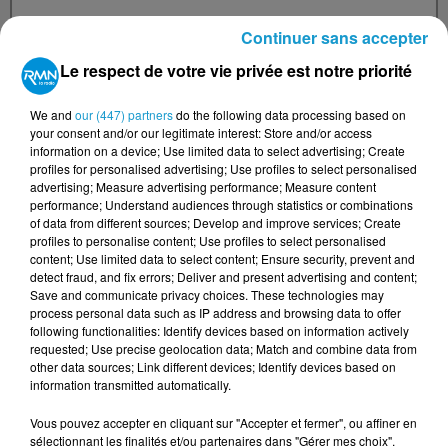
Continuer sans accepter
Lieu de l'événement (Adresse)
Le respect de votre vie privée est notre priorité
We and
our (447) partners
do the following data processing based on
your consent and/or our legitimate interest: Store and/or access
information on a device; Use limited data to select advertising; Create
Date de début
*
profiles for personalised advertising; Use profiles to select personalised
advertising; Measure advertising performance; Measure content
performance; Understand audiences through statistics or combinations
of data from different sources; Develop and improve services; Create
profiles to personalise content; Use profiles to select personalised
content; Use limited data to select content; Ensure security, prevent and
detect fraud, and fix errors; Deliver and present advertising and content;
Date de fin
*
Save and communicate privacy choices. These technologies may
process personal data such as IP address and browsing data to offer
following functionalities: Identify devices based on information actively
requested; Use precise geolocation data; Match and combine data from
other data sources; Link different devices; Identify devices based on
information transmitted automatically.
Organisateur
*
Vous pouvez accepter en cliquant sur "Accepter et fermer", ou affiner en
sélectionnant les finalités et/ou partenaires dans "Gérer mes choix".