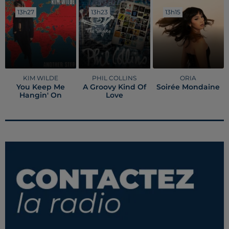
13h27
13h27
13h23
13h23
13h15
13h15
KIM WILDE
PHIL COLLINS
ORIA
You Keep Me
A Groovy Kind Of
Soirée Mondaine
Hangin' On
Love