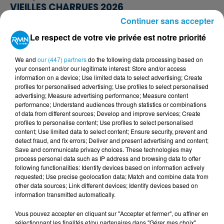
VIEILLES CHARRUES 2026
Du 4 au 10 juillet 2026
Continuer sans accepter
Le respect de votre vie privée est notre priorité
We and
our (447) partners
do the following data processing based on
your consent and/or our legitimate interest: Store and/or access
information on a device; Use limited data to select advertising; Create
profiles for personalised advertising; Use profiles to select personalised
advertising; Measure advertising performance; Measure content
performance; Understand audiences through statistics or combinations
of data from different sources; Develop and improve services; Create
profiles to personalise content; Use profiles to select personalised
content; Use limited data to select content; Ensure security, prevent and
detect fraud, and fix errors; Deliver and present advertising and content;
Save and communicate privacy choices. These technologies may
process personal data such as IP address and browsing data to offer
following functionalities: Identify devices based on information actively
requested; Use precise geolocation data; Match and combine data from
other data sources; Link different devices; Identify devices based on
information transmitted automatically.
Fin : 5 juillet 2026
MEETING AÉRIEN DE GUISCRIFF
Vous pouvez accepter en cliquant sur "Accepter et fermer", ou affiner en
Du 29 juillet au 5 juillet 2026
sélectionnant les finalités et/ou partenaires dans "Gérer mes choix".