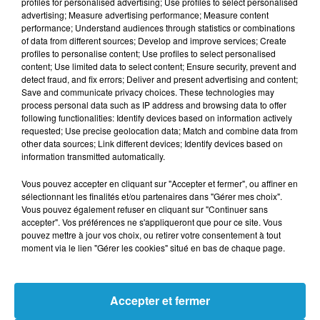
pour les plus aisés.
profiles for personalised advertising; Use profiles to select personalised
advertising; Measure advertising performance; Measure content
performance; Understand audiences through statistics or combinations
Le rapport
insiste également sur le poids
of data from different sources; Develop and improve services; Create
déterminant de la transmission familiale,
profiles to personalise content; Use profiles to select personalised
content; Use limited data to select content; Ensure security, prevent and
qu'elle soit culturelle ou financière, un
detect fraud, and fix errors; Deliver and present advertising and content;
phénomène qui devrait s'accentuer avec la
Save and communicate privacy choices. These technologies may
process personal data such as IP address and browsing data to offer
transmission de 9 000 milliards d'euros d'ici
following functionalities: Identify devices based on information actively
2040, figeant ainsi les inégalités pour les
requested; Use precise geolocation data; Match and combine data from
other data sources; Link different devices; Identify devices based on
décennies à venir.
information transmitted automatically.
ET EN BRETAGNE ?
Vous pouvez accepter en cliquant sur "Accepter et fermer", ou affiner en
sélectionnant les finalités et/ou partenaires dans "Gérer mes choix".
Bien que la Bretagne soit en retrait à l'échelle
Vous pouvez également refuser en cliquant sur "Continuer sans
accepter". Vos préférences ne s'appliqueront que pour ce site. Vous
nationale, cinq communes de la région
pouvez mettre à jour vos choix, ou retirer votre consentement à tout
dépassent la barre des 10 % d'habitants aisés.
moment via le lien "Gérer les cookies" situé en bas de chaque page.
Saint-Grégoire mène la danse avec un taux
de 17 %, suivie de près par la station balnéaire
Accepter et fermer
de Larmor-Plage (16 %). La périphérie