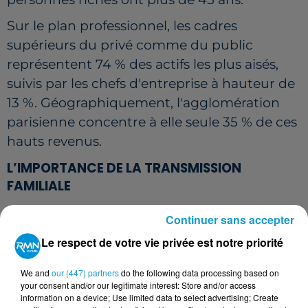
Sur le plan professionnel, les cadres
supérieurs du privé comme du public
représentent 74 % des actifs les plus aisés,
suivis par les chefs d'entreprise à hauteur de
13 %. Géographiquement, l'agglomération
parisienne concentre à elle seule 35 % de ces
hauts revenus.
L’IMPORTANCE DE LA TRANSMISSION
FAMILIALE
Par ailleurs, l'Observatoire estime que 11 %
Continuer sans accepter
des ménages sont riches en patrimoine,
Le respect de votre vie privée est notre priorité
possédant plus de 820 400 €. Cette fortune
matérielle génère des revenus du capital non
We and
our (447) partners
do the following data processing based on
your consent and/or our legitimate interest: Store and/or access
négligeables, de l'ordre de 17 300 € par an
information on a device; Use limited data to select advertising; Create