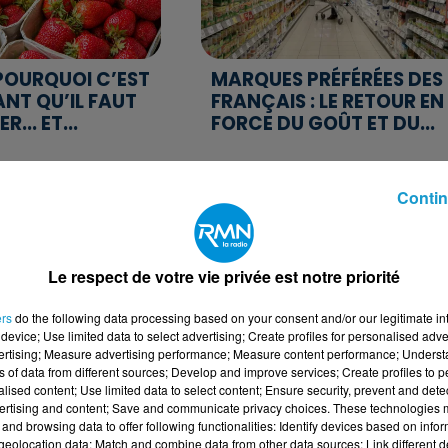
 POURQUOI C’EST
MARQUES PRÉFÉRÉES DES
NT QU’IL FAUT
FRANÇAIS : LE RETOUR EN
R... ET...
FORCE DU GOÛT ET DU...
Contin
Le respect de votre vie privée est notre priorité
ers
do the following data processing based on your consent and/or our legitimate int
device; Use limited data to select advertising; Create profiles for personalised adver
U MOYEN-
MANGER SAIN COÛTE-T-I
vertising; Measure advertising performance; Measure content performance; Unders
FAUT-IL
PLUS CHER ? CE QUE RÉVÈ
ns of data from different sources; Develop and improve services; Create profiles to 
 UN RETOUR DES
UNE NOUVELLE ÉTUDE...
alised content; Use limited data to select content; Ensure security, prevent and detect
...
ertising and content; Save and communicate privacy choices. These technologies
and browsing data to offer following functionalities: Identify devices based on infor
eolocation data; Match and combine data from other data sources; Link different de