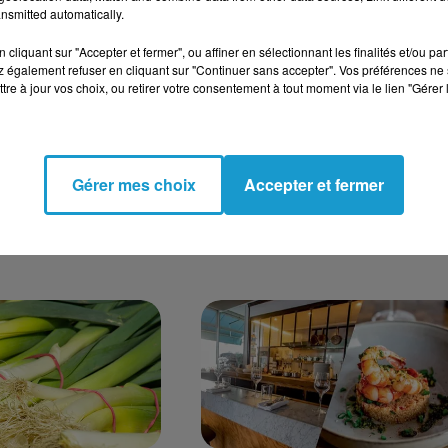
nsmitted automatically.
cliquant sur "Accepter et fermer", ou affiner en sélectionnant les finalités et/ou pa
 également refuser en cliquant sur "Continuer sans accepter". Vos préférences ne 
tre à jour vos choix, ou retirer votre consentement à tout moment via le lien "Gérer 
NETÉ
"ÉLEVÉ EN PLEIN AIR" :
Gérer mes choix
Accepter et fermer
RE : UN
L’UNION EUROPÉENNE
 SUR DEUX PRÊT
SERRE LA VIS SUR...
ON...