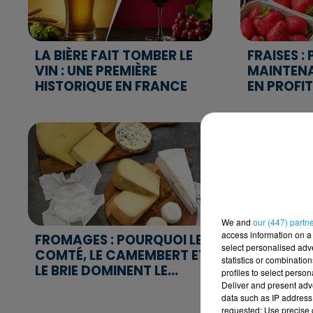
LA BIÈRE FAIT TOMBER LE
FRAISES :
VIN : UNE PREMIÈRE
MAINTENA
HISTORIQUE EN FRANCE
EN PROFITE
We and
our (447) partn
access information on a 
FROMAGES : POURQUOI LE
GUERRE A
select personalised ad
COMTÉ, LE CAMEMBERT ET
ORIENT : 
statistics or combinatio
LE BRIE DOMINENT LE...
CRAINDRE
profiles to select person
ACHATS DE
Deliver and present adv
data such as IP address 
requested; Use precise g