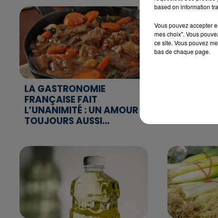
based on information tra
Vous pouvez accepter en 
mes choix". Vous pouvez
ce site. Vous pouvez met
bas de chaque page.
LA GASTRONOMIE
SOUVERAI
FRANÇAISE FAIT
ALIMENTAI
L’UNANIMITÉ : UN AMOUR
FRANÇAIS
TOUJOURS AUSSI...
À PAYER S