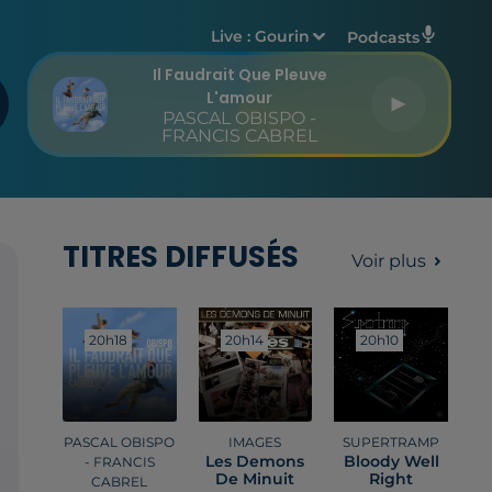
Live :
Gourin
Podcasts
Il Faudrait Que Pleuve
L'amour
PASCAL OBISPO -
FRANCIS CABREL
TITRES DIFFUSÉS
Voir plus
20h18
20h18
20h14
20h14
20h10
20h10
PASCAL OBISPO
IMAGES
SUPERTRAMP
Les Demons
Bloody Well
- FRANCIS
De Minuit
Right
CABREL