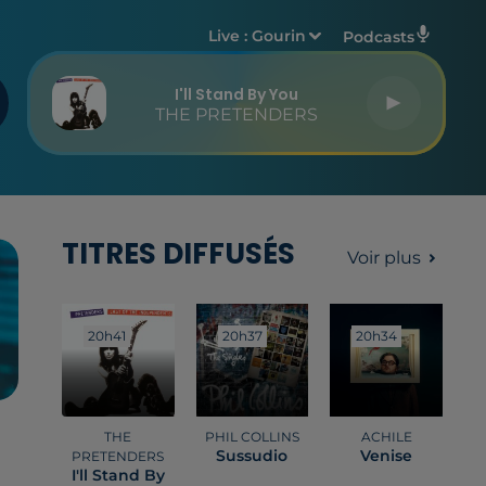
Live :
Gourin
Podcasts
I'll Stand By You
THE PRETENDERS
TITRES DIFFUSÉS
Voir plus
20h41
20h41
20h37
20h37
20h34
20h34
THE
PHIL COLLINS
ACHILE
Sussudio
Venise
PRETENDERS
I'll Stand By