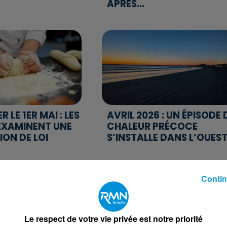
APRÈS...
 LE 1ER MAI : LES
AVRIL 2026 : UN ÉPISODE 
EXAMINENT UNE
CHALEUR PRÉCOCE
ION DE LOI
S’INSTALLE DANS L’OUES
Contin
Le respect de votre vie privée est notre priorité