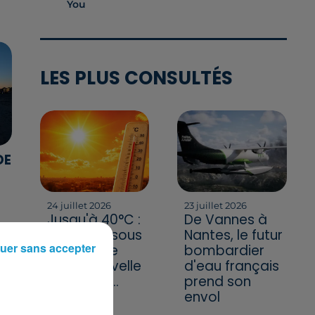
You
LES PLUS CONSULTÉS
DE
T
24 juillet 2026
23 juillet 2026
Jusqu'à 40°C :
De Vannes à
la France sous
Nantes, le futur
uer sans accepter
la menace
bombardier
d'une nouvelle
d'eau français
vague de...
prend son
envol