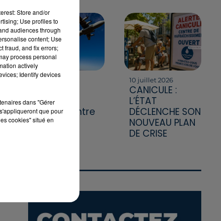
erest: Store and/or
tising; Use profiles to
tand audiences through
personalise content; Use
 fraud, and fix errors;
 may process personal
mation actively
vices; Identify devices
20 juillet 2026
10 juillet 2026
A400M : le
CANICULE :
géant de
L’ÉTAT
rtenaires dans "Gérer
l'armée entre
DÉCLENCHE SON
s'appliqueront que pour
les cookies" situé en
en guerre
NOUVEAU PLAN
contre les
DE CRISE
flammes
IR