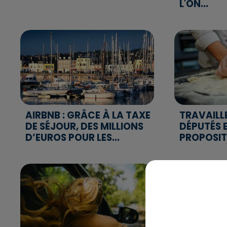
L'ON...
AIRBNB : GRÂCE À LA TAXE
TRAVAILLER
DE SÉJOUR, DES MILLIONS
DÉPUTÉS 
D’EUROS POUR LES...
PROPOSIT