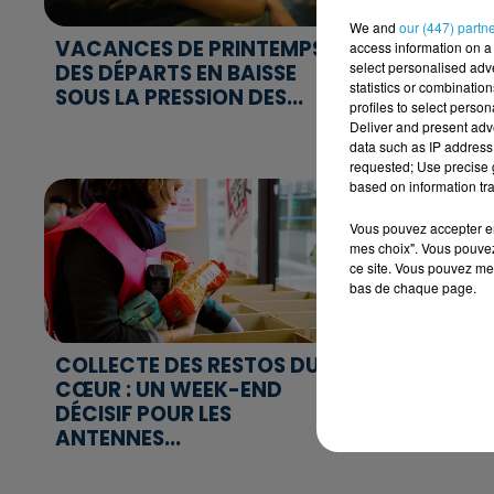
We and
our (447) partn
VACANCES DE PRINTEMPS :
MAQUEREA
access information on a 
select personalised ad
DES DÉPARTS EN BAISSE
EUROPÉEN
statistics or combinatio
SOUS LA PRESSION DES...
LES QUOT
profiles to select person
L’ALERTE..
Deliver and present adv
data such as IP address 
requested; Use precise g
based on information tra
Vous pouvez accepter en 
mes choix". Vous pouvez
ce site. Vous pouvez met
bas de chaque page.
COLLECTE DES RESTOS DU
DROIT D’A
CŒUR : UN WEEK-END
NOUVELLE
DÉCISIF POUR LES
À NANTES 
ANTENNES...