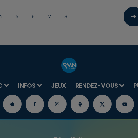
4
5
6
7
8
O
INFOS
JEUX
RENDEZ-VOUS
P