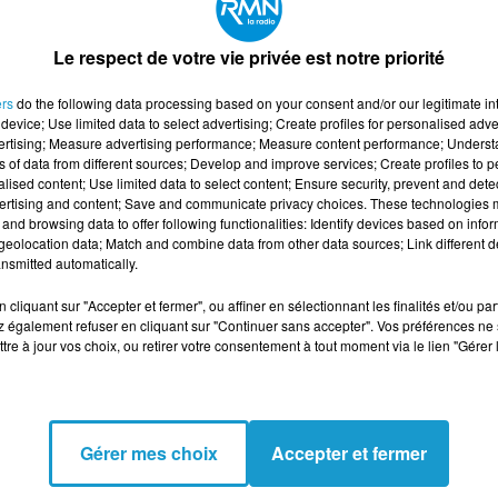
Le respect de votre vie privée est notre priorité
ers
do the following data processing based on your consent and/or our legitimate int
device; Use limited data to select advertising; Create profiles for personalised adver
vertising; Measure advertising performance; Measure content performance; Unders
ns of data from different sources; Develop and improve services; Create profiles to 
alised content; Use limited data to select content; Ensure security, prevent and detect
ertising and content; Save and communicate privacy choices. These technologies
XAMEN À VANNES,
PROCÈS LE SCOUARNEC :
and browsing data to offer following functionalities: Identify devices based on infor
eolocation data; Match and combine data from other data sources; Link different de
 EN VENDÉE
UN NOUVEAU
nsmitted automatically.
ÉDECIN DU
TÉMOIGNAGE ACCUSE
L’EX-CHIRURGIEN...
cliquant sur "Accepter et fermer", ou affiner en sélectionnant les finalités et/ou pa
 également refuser en cliquant sur "Continuer sans accepter". Vos préférences ne 
tre à jour vos choix, ou retirer votre consentement à tout moment via le lien "Gérer 
Gérer mes choix
Accepter et fermer