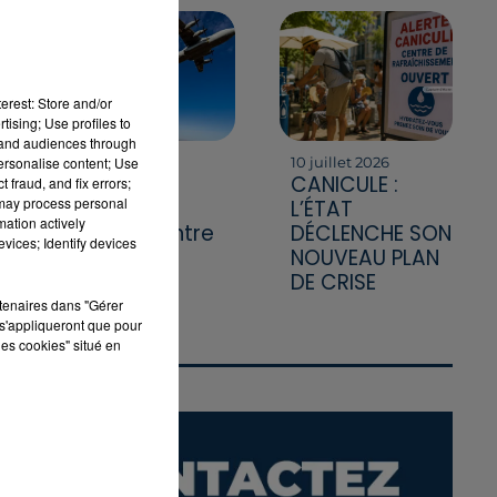
erest: Store and/or
tising; Use profiles to
tand audiences through
personalise content; Use
20 juillet 2026
10 juillet 2026
A400M : le
CANICULE :
 fraud, and fix errors;
 may process personal
géant de
L’ÉTAT
mation actively
l'armée entre
DÉCLENCHE SON
vices; Identify devices
en guerre
NOUVEAU PLAN
contre les
DE CRISE
flammes
rtenaires dans "Gérer
s'appliqueront que pour
les cookies" situé en