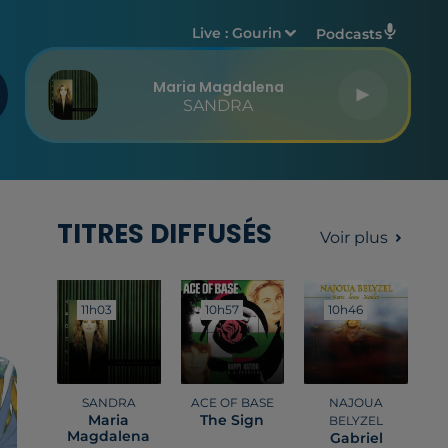
Live :
Gourin
Podcasts
Maria Magdalena
SANDRA
TITRES DIFFUSÉS
Voir plus
11h03
11h03
10h57
10h57
10h46
10h46
SANDRA
ACE OF BASE
NAJOUA
Maria
The Sign
BELYZEL
Magdalena
Gabriel