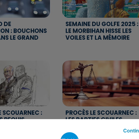
D DE
SEMAINE DU GOLFE 2025 :
ION : BOUCHONS
LE MORBIHAN HISSE LES
ANS LE GRAND
VOILES ET LA MÉMOIRE
E SCOUARNEC :
PROCÈS LE SCOUARNEC :
S REQUIS
LES PARTIES CIVILES
'EX-
DÉNONCENT L’ABSENCE
Contin
N...
DE...