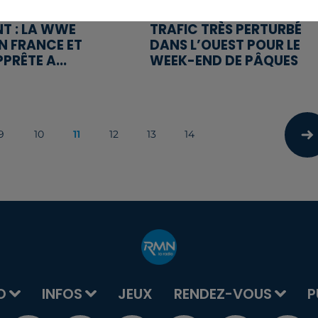
T : LA WWE
TRAFIC TRÈS PERTURBÉ
EN FRANCE ET
DANS L’OUEST POUR LE
PPRÊTE A...
WEEK-END DE PÂQUES
9
10
11
12
13
14
O
INFOS
JEUX
RENDEZ-VOUS
P