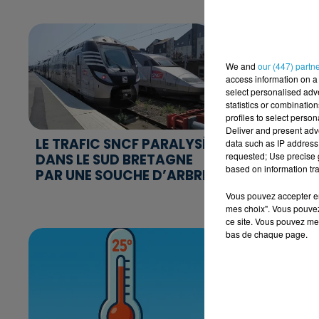
We and
our (447) partn
access information on a 
select personalised ad
statistics or combinatio
profiles to select person
Deliver and present adv
LE TRAFIC SNCF PARALYSÉ
MIS EN E
data such as IP address 
requested; Use precise g
DANS LE SUD BRETAGNE
IL EXERCE
based on information tra
PAR UNE SOUCHE D’ARBRE
COMME M
TRAVAIL
Vous pouvez accepter en 
mes choix". Vous pouvez
ce site. Vous pouvez met
bas de chaque page.