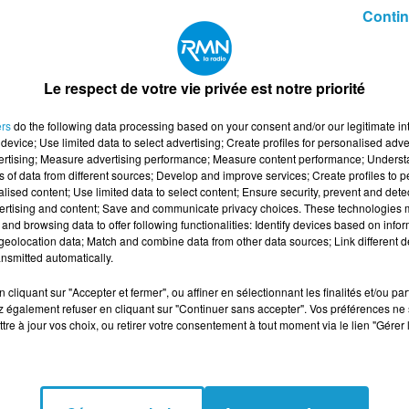
Contin
Le respect de votre vie privée est notre priorité
ers
do the following data processing based on your consent and/or our legitimate int
device; Use limited data to select advertising; Create profiles for personalised adver
enquête de la plateforme d’apprentissage des
vertising; Measure advertising performance; Measure content performance; Unders
ns of data from different sources; Develop and improve services; Create profiles to 
 constatent un recul de leur accent régional. C
alised content; Use limited data to select content; Ensure security, prevent and detect
a Loire et à 57 % en Bretagne.
ertising and content; Save and communicate privacy choices. These technologies
and browsing data to offer following functionalities: Identify devices based on infor
ux à remarquer cette évolution, à près de 59 %.
eolocation data; Match and combine data from other data sources; Link different de
nsmitted automatically.
e. Les chercheurs y voient l’effet d’un monde
ux sociaux et études à l’extérieur gomment peu 
cliquant sur "Accepter et fermer", ou affiner en sélectionnant les finalités et/ou pa
 également refuser en cliquant sur "Continuer sans accepter". Vos préférences ne 
tre à jour vos choix, ou retirer votre consentement à tout moment via le lien "Gérer 
ns l’Ouest ? Dans les Pays de la Loire, il s’agit