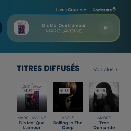
Live :
Gourin
Podcasts
Dis Moi Que L'amour
MARC LAVOINE
TITRES DIFFUSÉS
Voir plus
4h57
4h57
4h53
4h53
4h49
4h49
MARC LAVOINE
ADELE
AMBRE
Dis Moi Que
Rolling In The
J'me
L'amour
Deep
Demande