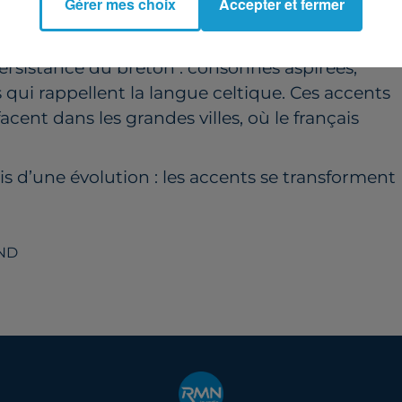
Gérer mes choix
Accepter et fermer
 très appuyé du pays nantais, presque chantant,
 les “r” roulés des Sarthois.
persistance du breton : consonnes aspirées,
 qui rappellent la langue celtique. Ces accents
acent dans les grandes villes, où le français
ais d’une évolution : les accents se transforment
AND