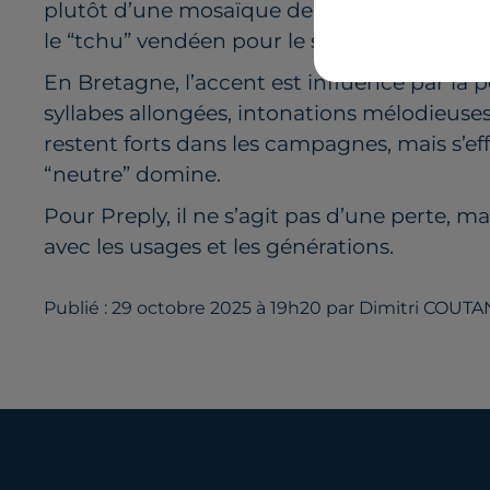
plutôt d’une mosaïque de sonorités. Le “a”
le “tchu” vendéen pour le son “q”, ou encore
En Bretagne, l’accent est influencé par la 
syllabes allongées, intonations mélodieuses
restent forts dans les campagnes, mais s’eff
“neutre” domine.
Pour Preply, il ne s’agit pas d’une perte, m
avec les usages et les générations.
Publié : 29 octobre 2025 à 19h20 par Dimitri COUT