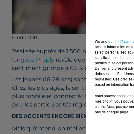
Crédit :
DR
We and
our (447) partn
access information on a 
Réalisée auprès de 1 500 personnes,
cette 
select personalised ad
statistics or combinatio
langues Preply
révèle que 55 % des Français
profiles to select person
sentiment grimpe à 62 % dans les Pays de l
Deliver and present adv
data such as IP address 
Les jeunes (16-28 ans) sont les plus nombre
requested; Use precise g
based on information tra
Chez les plus âgés, le sentiment est moindr
plus mobile et connecté : télévision, résea
Vous pouvez accepter en 
mes choix". Vous pouvez
peu les particularités régionales.
ce site. Vous pouvez met
bas de chaque page.
DES ACCENTS ENCORE BIEN ANCRÉS
Mais qu’entend-on réellement par “accent” da