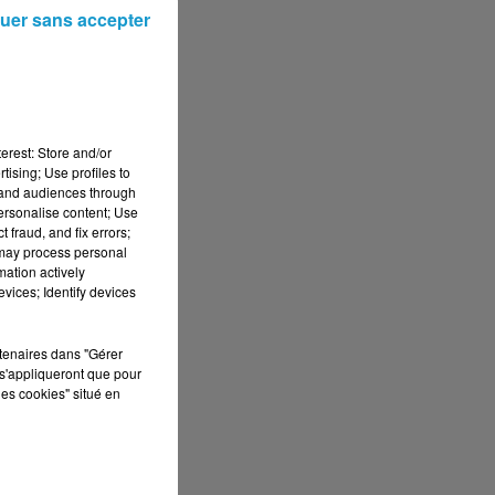
uer sans accepter
erest: Store and/or
tising; Use profiles to
tand audiences through
personalise content; Use
e
 fraud, and fix errors;
 may process personal
mation actively
vices; Identify devices
à
rtenaires dans "Gérer
s'appliqueront que pour
les cookies" situé en