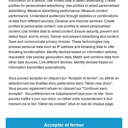
information on a device; Use limited data to select advertising; Create
ENLÈVEMENT DANS L’ORNE : LA FILLETTE
profiles for personalised advertising; Use profiles to select personalised
RETROUVÉE DANS LE MORBIHAN...
advertising; Measure advertising performance; Measure content
performance; Understand audiences through statistics or combinations
of data from different sources; Develop and improve services; Create
profiles to personalise content; Use profiles to select personalised
content; Use limited data to select content; Ensure security, prevent and
detect fraud, and fix errors; Deliver and present advertising and content;
Save and communicate privacy choices. These technologies may
process personal data such as IP address and browsing data to offer
following functionalities: Identify devices based on information actively
requested; Use precise geolocation data; Match and combine data from
other data sources; Link different devices; Identify devices based on
information transmitted automatically.
Vous pouvez accepter en cliquant sur "Accepter et fermer", ou affiner en
sélectionnant les finalités et/ou partenaires dans "Gérer mes choix".
Vous pouvez également refuser en cliquant sur "Continuer sans
VIEILLES CHARRUES 2026 : NICK CAVE,
accepter". Vos préférences ne s'appliqueront que pour ce site. Vous
PREMIÈRE STAR ANNONCÉE POUR...
pouvez mettre à jour vos choix, ou retirer votre consentement à tout
moment via le lien "Gérer les cookies" situé en bas de chaque page.
Accepter et fermer