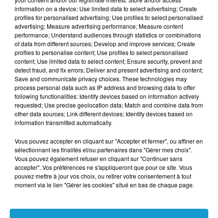
LES BRETONS, CHAMPIONS DU TRI… MAIS
information on a device; Use limited data to select advertising; Create
AUSSI DE LA PRODUCTION DE DÉCHETS
profiles for personalised advertising; Use profiles to select personalised
advertising; Measure advertising performance; Measure content
performance; Understand audiences through statistics or combinations
of data from different sources; Develop and improve services; Create
profiles to personalise content; Use profiles to select personalised
content; Use limited data to select content; Ensure security, prevent and
detect fraud, and fix errors; Deliver and present advertising and content;
Save and communicate privacy choices. These technologies may
process personal data such as IP address and browsing data to offer
following functionalities: Identify devices based on information actively
requested; Use precise geolocation data; Match and combine data from
other data sources; Link different devices; Identify devices based on
information transmitted automatically.
Vous pouvez accepter en cliquant sur "Accepter et fermer", ou affiner en
sélectionnant les finalités et/ou partenaires dans "Gérer mes choix".
GRÈVE SNCF DU 5 JUIN : FORTE PAGAILLE SUR
Vous pouvez également refuser en cliquant sur "Continuer sans
LES TER EN BRETAGNE,...
accepter". Vos préférences ne s'appliqueront que pour ce site. Vous
pouvez mettre à jour vos choix, ou retirer votre consentement à tout
moment via le lien "Gérer les cookies" situé en bas de chaque page.