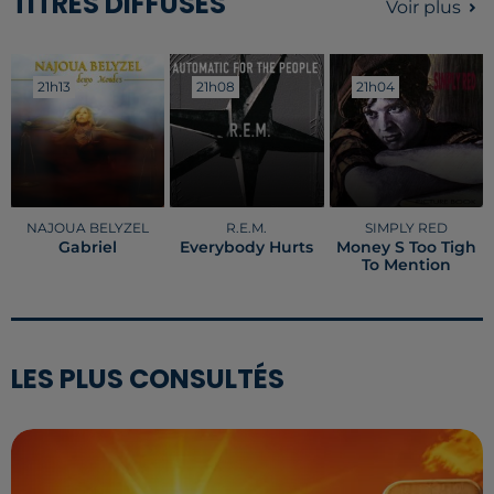
TITRES DIFFUSÉS
Voir plus
21h13
21h13
21h08
21h08
21h04
21h04
NAJOUA BELYZEL
R.E.M.
SIMPLY RED
Gabriel
Everybody Hurts
Money S Too Tigh
To Mention
LES PLUS CONSULTÉS