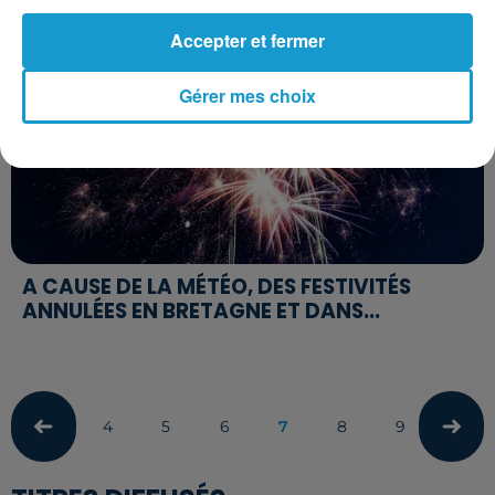
Accepter et fermer
Gérer mes choix
A CAUSE DE LA MÉTÉO, DES FESTIVITÉS
ANNULÉES EN BRETAGNE ET DANS...
4
5
6
7
8
9
10