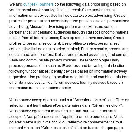
We and
our (447) partners
do the following data processing based on
your consent and/or our legitimate interest: Store and/or access
information on a device; Use limited data to select advertising; Create
profiles for personalised advertising; Use profiles to select personalised
LOTO DU PATRIMOINE 2025 : LES
advertising; Measure advertising performance; Measure content
MONUMENTS RETENUS EN BRETAGNE ET
performance; Understand audiences through statistics or combinations
DANS...
of data from different sources; Develop and improve services; Create
profiles to personalise content; Use profiles to select personalised
content; Use limited data to select content; Ensure security, prevent and
detect fraud, and fix errors; Deliver and present advertising and content;
Save and communicate privacy choices. These technologies may
process personal data such as IP address and browsing data to offer
following functionalities: Identify devices based on information actively
requested; Use precise geolocation data; Match and combine data from
other data sources; Link different devices; Identify devices based on
information transmitted automatically.
Vous pouvez accepter en cliquant sur "Accepter et fermer", ou affiner en
sélectionnant les finalités et/ou partenaires dans "Gérer mes choix".
Vous pouvez également refuser en cliquant sur "Continuer sans
accepter". Vos préférences ne s'appliqueront que pour ce site. Vous
pouvez mettre à jour vos choix, ou retirer votre consentement à tout
BRETAGNE : EXPLOSIONS EN SÉRIE DANS UN
moment via le lien "Gérer les cookies" situé en bas de chaque page.
CAMPING, PLUSIEURS BLESSÉS...