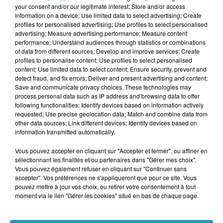
your consent and/or our legitimate interest: Store and/or access
invendus avant le clap de fin. Si les clients
information on a device; Use limited data to select advertising; Create
profiles for personalised advertising; Use profiles to select personalised
peuvent encore se rendre en magasin
advertising; Measure advertising performance; Measure content
jusqu'au 30 mai, le site internet a d'ores et
performance; Understand audiences through statistics or combinations
of data from different sources; Develop and improve services; Create
déjà suspendu les nouvelles commandes.
profiles to personalise content; Use profiles to select personalised
content; Use limited data to select content; Ensure security, prevent and
LE NORD-OUEST PAS ÉPARGNÉ
detect fraud, and fix errors; Deliver and present advertising and content;
Save and communicate privacy choices. These technologies may
Dans le Nord-Ouest, le naufrage industriel
process personal data such as IP address and browsing data to offer
following functionalities: Identify devices based on information actively
est particulièrement visible, marquant la fin
requested; Use precise geolocation data; Match and combine data from
d'une présence historique dans plusieurs
other data sources; Link different devices; Identify devices based on
information transmitted automatically.
grandes villes. À Brest, l'enseigne avait déjà
amorcé son retrait avec la fermeture de son
Vous pouvez accepter en cliquant sur "Accepter et fermer", ou affiner en
sélectionnant les finalités et/ou partenaires dans "Gérer mes choix".
établissement de la rue Jean-Jaurès dès la
Vous pouvez également refuser en cliquant sur "Continuer sans
fin de l'année 2020.
accepter". Vos préférences ne s'appliqueront que pour ce site. Vous
pouvez mettre à jour vos choix, ou retirer votre consentement à tout
À Rennes, après les fermetures de la rue
moment via le lien "Gérer les cookies" situé en bas de chaque page.
d'Estrées et du centre commercial Alma en