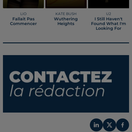
LIO
KATE BUSH
U2
Fallait Pas
Wuthering
I Still Haven't
Commencer
Heights
Found What I'm
Looking For