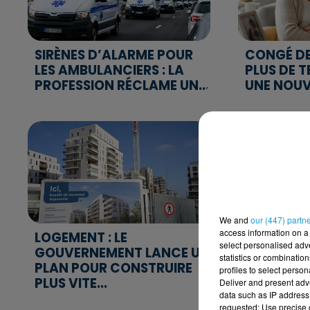
SIRÈNES D’ALARME POUR
CONGÉ DE
LES AMBULANCIERS : LA
PLUS DE T
PROFESSION RÉCLAME UN...
UNE NOUVE
We and
our (447) partn
access information on a 
LOGEMENT : LE
ARRÊTS DE
select personalised ad
GOUVERNEMENT LANCE UN
DURÉE LIM
statistics or combinatio
PLAN POUR CONSTRUIRE
POUR LA P
profiles to select person
PLUS VITE...
Deliver and present adv
data such as IP address 
requested; Use precise g