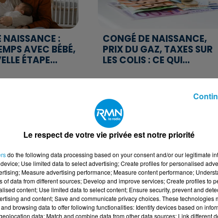
 NAISSANCE :
CONGÉ DE NAISSANCE,
EMPS AVEC BÉBÉ,
PRIX DU GAZ, TAXES SUR
LLE ÉTAPE...
LES COLIS : CE QUI...
Contin
Le respect de votre vie privée est notre priorité
ers
do the following data processing based on your consent and/or our legitimate int
device; Use limited data to select advertising; Create profiles for personalised adver
 TRAVAIL : LA
GRÈVE SNCF : UNE JOURN
vertising; Measure advertising performance; Measure content performance; Unders
ITÉE À UN MOIS
NOIRE S'ANNONCE SUR LE
ns of data from different sources; Develop and improve services; Create profiles to 
REMIÈRE...
RAILS DE L'OUEST
alised content; Use limited data to select content; Ensure security, prevent and detect
ertising and content; Save and communicate privacy choices. These technologies
and browsing data to offer following functionalities: Identify devices based on infor
eolocation data; Match and combine data from other data sources; Link different de