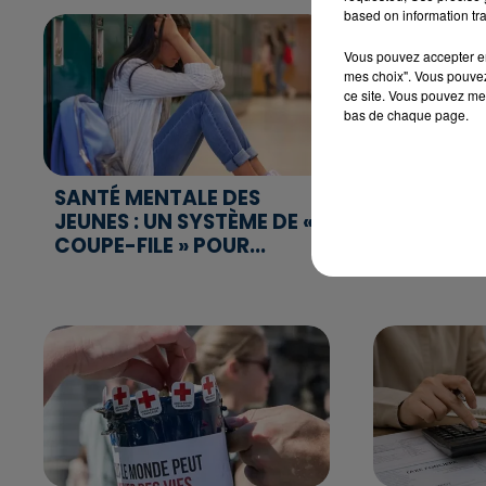
based on information tra
Vous pouvez accepter en 
mes choix". Vous pouvez
ce site. Vous pouvez met
bas de chaque page.
SANTÉ MENTALE DES
SÉCURITÉ 
JEUNES : UN SYSTÈME DE «
SITUATIO
COUPE-FILE » POUR...
DÉGRADÉE
GUERRE...