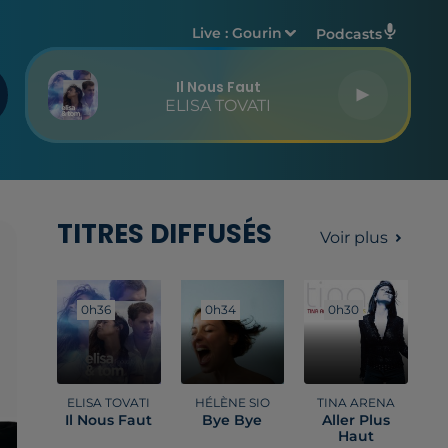
Live :
Gourin
Podcasts
Il Nous Faut
ELISA TOVATI
TITRES DIFFUSÉS
Voir plus
0h36
0h36
0h34
0h34
0h30
0h30
ELISA TOVATI
HÉLÈNE SIO
TINA ARENA
Il Nous Faut
Bye Bye
Aller Plus
Haut