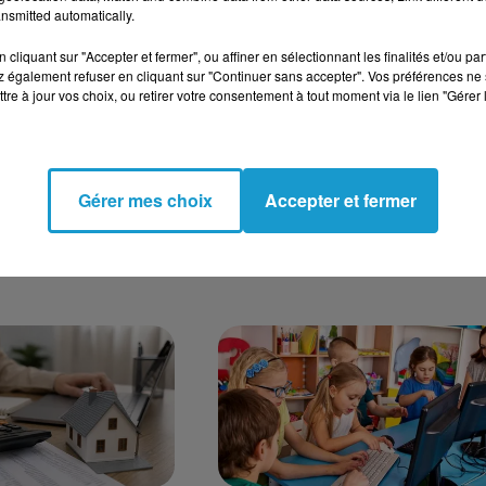
nsmitted automatically.
cliquant sur "Accepter et fermer", ou affiner en sélectionnant les finalités et/ou pa
 également refuser en cliquant sur "Continuer sans accepter". Vos préférences ne 
tre à jour vos choix, ou retirer votre consentement à tout moment via le lien "Gérer 
SOCIALE : UNE
FÊTES DES MÈRES 2026 : C
Gérer mes choix
Accepter et fermer
N FINANCIÈRE
DIMANCHE ON CÉLÈBRE L
 PAR LA
MAMANS, MAIS D'OÙ...