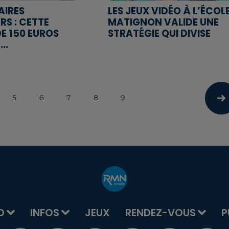
AIRES
LES JEUX VIDÉO À L’ÉCOLE
RS : CETTE
MATIGNON VALIDE UNE
E 150 EUROS
STRATÉGIE QUI DIVISE
..
5
6
7
8
9
O
INFOS
JEUX
RENDEZ-VOUS
P