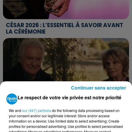
CÉSAR 2026 : L’ESSENTIEL À SAVOIR AVANT
LA CÉRÉMONIE
Continuer sans accepter
Le respect de votre vie privée est notre priorité
We and
our (447) partners
do the following data processing based on
CINÉMA : "CHERS PARENTS" UNE COMÉDIE
your consent and/or our legitimate interest: Store and/or access
FRANÇAISE ADAPTÉE D'UNE PIÈCE...
information on a device; Use limited data to select advertising; Create
profiles for personalised advertising; Use profiles to select personalised
advertising; Measure advertising performance; Measure content