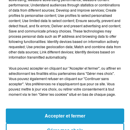
performance; Understand audiences through statistics or combinations
of data from different sources; Develop and improve services; Create
profiles to personalise content; Use profiles to select personalised
content; Use limited data to select content; Ensure security, prevent and
detect fraud, and fix errors; Deliver and present advertising and content;
Save and communicate privacy choices. These technologies may
process personal data such as IP address and browsing data to offer
following functionalities: Identify devices based on information actively
requested; Use precise geolocation data; Match and combine data from
other data sources; Link different devices; Identify devices based on
information transmitted automatically.
Vous pouvez accepter en cliquant sur "Accepter et fermer", ou affiner en
2026, LA SEMAINE OÙ TROIS GRANDES
sélectionnant les finalités et/ou partenaires dans "Gérer mes choix".
TRADITIONS SPIRITUELLES S’OUVRENT...
Vous pouvez également refuser en cliquant sur "Continuer sans
accepter". Vos préférences ne s'appliqueront que pour ce site. Vous
pouvez mettre à jour vos choix, ou retirer votre consentement à tout
moment via le lien "Gérer les cookies" situé en bas de chaque page.
Accepter et fermer