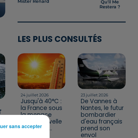
Mister Renard
Qu'il Me
Restera ?
LES PLUS CONSULTÉS
24 juillet 2026
23 juillet 2026
Jusqu'à 40°C :
De Vannes à
la France sous
Nantes, le futur
T
la menace
bombardier
E
d'une nouvelle
d'eau français
uer sans accepter
vague de...
prend son
envol