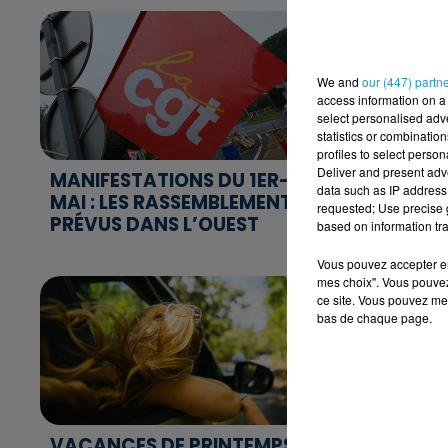
We and
our (447) partn
access information on a 
select personalised ad
statistics or combinatio
profiles to select person
Deliver and present adv
MANIFESTATIONS DU 1ER-
AIRBNB : 
data such as IP address 
MAI : LES RASSEMBLEMENTS
DE SÉJOUR
requested; Use precise g
PRÉVUS DANS L’OUEST
D’EUROS P
based on information tra
Vous pouvez accepter en 
mes choix". Vous pouvez
ce site. Vous pouvez met
bas de chaque page.
VACANCES DE PRINTEMPS :
MAQUEREA