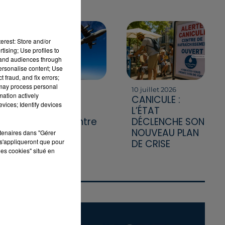
erest: Store and/or
tising; Use profiles to
tand audiences through
personalise content; Use
 fraud, and fix errors;
 may process personal
DE
20 juillet 2026
10 juillet 2026
mation actively
A400M : le
CANICULE :
vices; Identify devices
géant de
L’ÉTAT
T
l'armée entre
DÉCLENCHE SON
en guerre
NOUVEAU PLAN
rtenaires dans "Gérer
s'appliqueront que pour
contre les
DE CRISE
les cookies" situé en
flammes