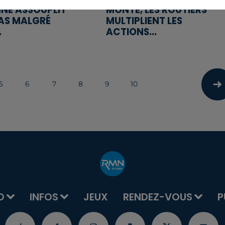
NE ASSOUPLIT
MONTE, LES ROUTIERS
AS MALGRÉ
MULTIPLIENT LES
.
ACTIONS...
5
6
7
8
9
10
O
INFOS
JEUX
RENDEZ-VOUS
P