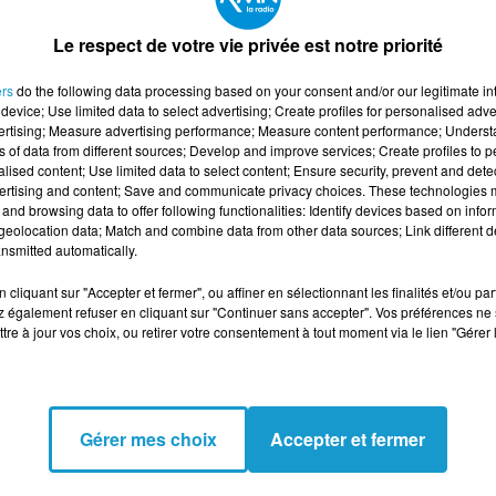
Le respect de votre vie privée est notre priorité
ers
do the following data processing based on your consent and/or our legitimate int
device; Use limited data to select advertising; Create profiles for personalised adver
vertising; Measure advertising performance; Measure content performance; Unders
ns of data from different sources; Develop and improve services; Create profiles to 
alised content; Use limited data to select content; Ensure security, prevent and detect
ertising and content; Save and communicate privacy choices. These technologies
GRÂCE À LA TAXE
AVRIL 2026 : UN ÉPISODE 
and browsing data to offer following functionalities: Identify devices based on infor
, DES MILLIONS
CHALEUR PRÉCOCE
eolocation data; Match and combine data from other data sources; Link different de
OUR LES...
S’INSTALLE DANS L’OUES
nsmitted automatically.
cliquant sur "Accepter et fermer", ou affiner en sélectionnant les finalités et/ou pa
 également refuser en cliquant sur "Continuer sans accepter". Vos préférences ne 
tre à jour vos choix, ou retirer votre consentement à tout moment via le lien "Gérer 
Gérer mes choix
Accepter et fermer
U : L’UNION
CARBURANT : LA COLÈRE