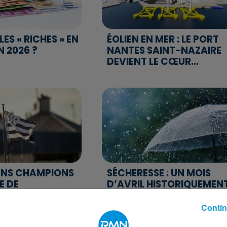
LES « RICHES » EN
ÉOLIEN EN MER : LE PORT
N 2026 ?
NANTES SAINT-NAZAIRE
DEVIENT LE CŒUR...
ONS CHAMPIONS
SÉCHERESSE : UN MOIS
E DE
D’AVRIL HISTORIQUEMEN
HEMENT
SEC ET CHAUD EN FRANC
IALE
Contin