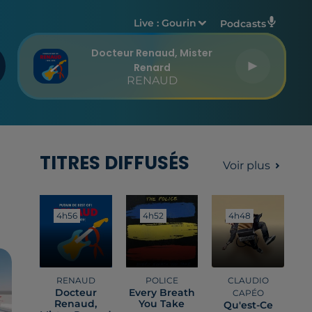
Live :
Gourin
Podcasts
Docteur Renaud, Mister
Renard
RENAUD
TITRES DIFFUSÉS
Voir plus
4h56
4h56
4h52
4h52
4h48
4h48
RENAUD
POLICE
CLAUDIO
Docteur
Every Breath
CAPÉO
Renaud,
You Take
Qu'est-Ce