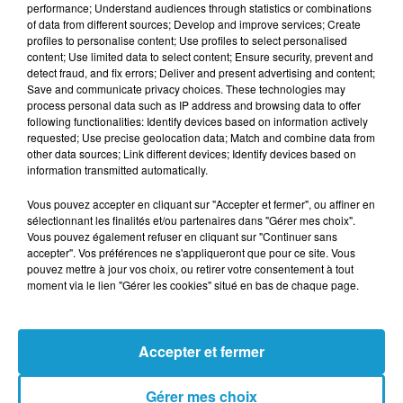
performance; Understand audiences through statistics or combinations
of data from different sources; Develop and improve services; Create
Du 13 août 2026 à 14h00 au 16 août 2026 à 2h00
MOTOCULTOR FESTIVAL 2026 : LE
profiles to personalise content; Use profiles to select personalised
content; Use limited data to select content; Ensure security, prevent and
RENDEZ-VOUS INCONTOURNABLE DU
detect fraud, and fix errors; Deliver and present advertising and content;
MÉTAL...
Save and communicate privacy choices. These technologies may
process personal data such as IP address and browsing data to offer
following functionalities: Identify devices based on information actively
requested; Use precise geolocation data; Match and combine data from
other data sources; Link different devices; Identify devices based on
information transmitted automatically.
Vous pouvez accepter en cliquant sur "Accepter et fermer", ou affiner en
sélectionnant les finalités et/ou partenaires dans "Gérer mes choix".
Vous pouvez également refuser en cliquant sur "Continuer sans
accepter". Vos préférences ne s'appliqueront que pour ce site. Vous
pouvez mettre à jour vos choix, ou retirer votre consentement à tout
moment via le lien "Gérer les cookies" situé en bas de chaque page.
Le 15 août 2026 de 9h00 à 1h00
ECU2FEST À ROUDOUALLEC
Accepter et fermer
Gérer mes choix