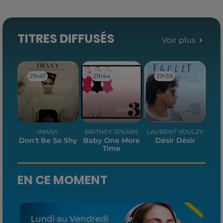
TITRES DIFFUSÉS
Voir plus
21h47
21h47
21h44
21h44
21h39
21h39
IMANY
BRITNEY SPEARS
LAURENT VOULZY
Don't Be So Shy
Baby One More
Désir Désir
Time
EN CE MOMENT