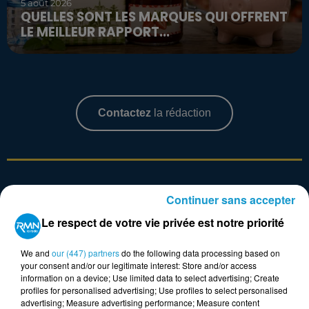
5 août 2026
QUELLES SONT LES MARQUES QUI OFFRENT
LE MEILLEUR RAPPORT...
Contactez
la rédaction
VOS ÉVÉNEMENTS
Continuer sans accepter
Voir plus
Le respect de votre vie privée est notre priorité
We and
our (447) partners
do the following data processing based on
your consent and/or our legitimate interest: Store and/or access
information on a device; Use limited data to select advertising; Create
profiles for personalised advertising; Use profiles to select personalised
advertising; Measure advertising performance; Measure content