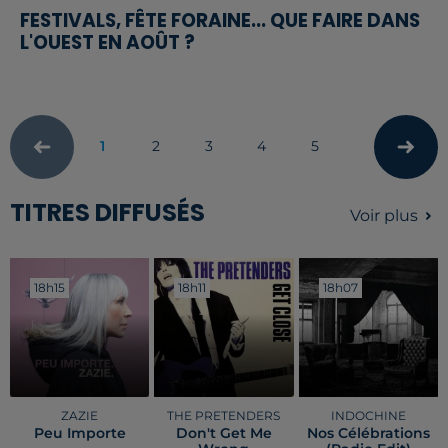
FESTIVALS, FÊTE FORAINE... QUE FAIRE DANS
L'OUEST EN AOÛT ?
1
2
3
4
5
TITRES DIFFUSÉS
Voir plus
18h15
18h15
18h11
18h11
18h07
18h07
ZAZIE
THE PRETENDERS
INDOCHINE
Peu Importe
Don't Get Me
Nos Célébrations