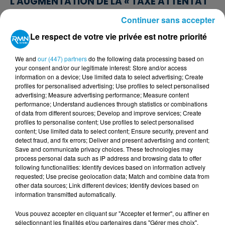
L'AUGMENTATION DE LA « TAXE ATTENTAT
»...
Continuer sans accepter
Le respect de votre vie privée est notre priorité
We and
our (447) partners
do the following data processing based on
your consent and/or our legitimate interest: Store and/or access
information on a device; Use limited data to select advertising; Create
profiles for personalised advertising; Use profiles to select personalised
advertising; Measure advertising performance; Measure content
performance; Understand audiences through statistics or combinations
of data from different sources; Develop and improve services; Create
profiles to personalise content; Use profiles to select personalised
content; Use limited data to select content; Ensure security, prevent and
detect fraud, and fix errors; Deliver and present advertising and content;
Save and communicate privacy choices. These technologies may
TRAIN : L'ÉTÉ DE TOUS LES RETARDS, LA SNCF
process personal data such as IP address and browsing data to offer
SOUS LE FEU DES CRITIQUES
following functionalities: Identify devices based on information actively
requested; Use precise geolocation data; Match and combine data from
other data sources; Link different devices; Identify devices based on
information transmitted automatically.
Vous pouvez accepter en cliquant sur "Accepter et fermer", ou affiner en
sélectionnant les finalités et/ou partenaires dans "Gérer mes choix".