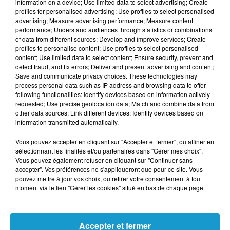
information on a device; Use limited data to select advertising; Create
profiles for personalised advertising; Use profiles to select personalised
Le vote reste fragile. Le Conseil
advertising; Measure advertising performance; Measure content
constitutionnel pourrait censurer cette
performance; Understand audiences through statistics or combinations
of data from different sources; Develop and improve services; Create
mesure, estimant qu’elle n’a pas de lien
profiles to personalise content; Use profiles to select personalised
direct avec le texte global examiné. En
content; Use limited data to select content; Ensure security, prevent and
detect fraud, and fix errors; Deliver and present advertising and content;
parallèle, les municipalités attendent la
Save and communicate privacy choices. These technologies may
version définitive pour savoir jusqu’où elles
process personal data such as IP address and browsing data to offer
following functionalities: Identify devices based on information actively
pourront aller. À Paris, la mairie estime déjà
requested; Use precise geolocation data; Match and combine data from
possible de maintenir des restrictions locales,
other data sources; Link different devices; Identify devices based on
information transmitted automatically.
à quelques semaines des élections
municipales du 15 mars.
Vous pouvez accepter en cliquant sur "Accepter et fermer", ou affiner en
sélectionnant les finalités et/ou partenaires dans "Gérer mes choix".
Vous pouvez également refuser en cliquant sur "Continuer sans
Pour le Rassemblement national, une partie
accepter". Vos préférences ne s'appliqueront que pour ce site. Vous
de la droite et La France insoumise, les ZFE
pouvez mettre à jour vos choix, ou retirer votre consentement à tout
moment via le lien "Gérer les cookies" situé en bas de chaque page.
instaurent une “ségrégation sociale”,
pénalisant les ménages modestes incapables
de changer de véhicule. À l’inverse, leurs
Accepter et fermer