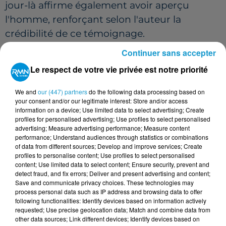
jour-là affirme également avoir aperçu
l'homme, renforçant selon l'auteur la
crédibilité de ce témoignage.
UN ITINÉRAIRE QUI MÈNERAIT
Continuer sans accepter
JUSQU'EN ITALIE
Le respect de votre vie privée est notre priorité
Selon la reconstitution proposée par Romain
We and
our (447) partners
do the following data processing based on
Puertolas, Xavier Dupont de Ligonnès aurait
your consent and/or our legitimate interest: Store and/or access
information on a device; Use limited data to select advertising; Create
d'abord séjourné dans un camping du Var
profiles for personalised advertising; Use profiles to select personalised
avant d'être aperçu dans une pizzeria à Nice.
advertising; Measure advertising performance; Measure content
performance; Understand audiences through statistics or combinations
of data from different sources; Develop and improve services; Create
L'auteur évoque ensuite un témoignage déjà
profiles to personalise content; Use profiles to select personalised
connu d'un couple de restaurateurs français
content; Use limited data to select content; Ensure security, prevent and
detect fraud, and fix errors; Deliver and present advertising and content;
installés à Mondovi, dans le Piémont italien.
Save and communicate privacy choices. These technologies may
Ces derniers avaient déclaré avoir accueilli
process personal data such as IP address and browsing data to offer
following functionalities: Identify devices based on information actively
Xavier Dupont de Ligonnès dans leur
requested; Use precise geolocation data; Match and combine data from
établissement le 6 mai 2011.
other data sources; Link different devices; Identify devices based on