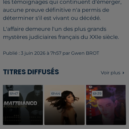
les témoignages qui continuent d'émerger,
aucune preuve définitive n'a permis de
déterminer s'il est vivant ou décédé.
L'affaire demeure l'un des plus grands
mystères judiciaires français du XXIe siècle.
Publié : 3 juin 2026 à 7h57 par Gwen BROT
TITRES DIFFUSÉS
Voir plus
6h47
6h47
6h44
6h44
6h39
6h39