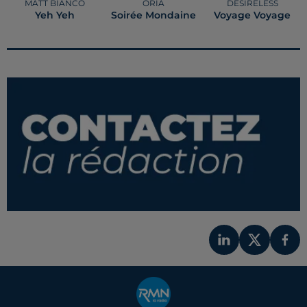
MATT BIANCO
ORIA
DESIRELESS
Yeh Yeh
Soirée Mondaine
Voyage Voyage