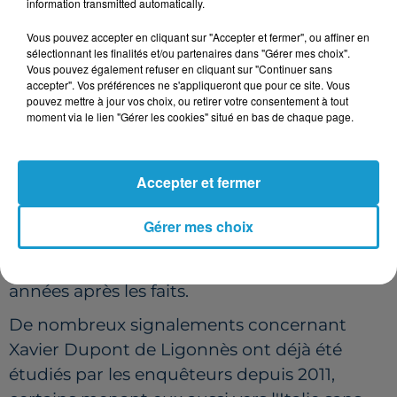
information transmitted automatically.
Cette succession de témoignages nourrit
Vous pouvez accepter en cliquant sur "Accepter et fermer", ou affiner en
ainsi l'hypothèse d'une fuite vers l'Italie,
sélectionnant les finalités et/ou partenaires dans "Gérer mes choix".
plutôt qu'un départ vers les États-Unis, autre
Vous pouvez également refuser en cliquant sur "Continuer sans
accepter". Vos préférences ne s'appliqueront que pour ce site. Vous
théorie régulièrement avancée au fil des
pouvez mettre à jour vos choix, ou retirer votre consentement à tout
moment via le lien "Gérer les cookies" situé en bas de chaque page.
années.
DES INDICES, MAIS AUCUNE PREUVE
Accepter et fermer
Romain Puertolas reconnaît lui-même les
limites de son enquête. Les éléments qu'il
Gérer mes choix
présente reposent uniquement sur des
témoignages recueillis parfois plusieurs
années après les faits.
De nombreux signalements concernant
Xavier Dupont de Ligonnès ont déjà été
étudiés par les enquêteurs depuis 2011,