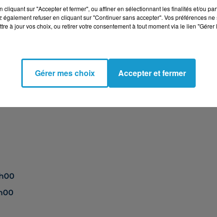
 de 16km) Messe à Penity St Laurent à 11h et vêpres au
cliquant sur "Accepter et fermer", ou affiner en sélectionnant les finalités et/ou pa
 également refuser en cliquant sur "Continuer sans accepter". Vos préférences ne 
 et soirée animée par DJ La descente à la salle
tre à jour vos choix, ou retirer votre consentement à tout moment via le lien "Gérer 
mars. Inscriptions à partir de 13h sur place.
Gérer mes choix
Accepter et fermer
église
9h00
9h00