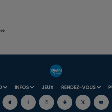
nne
O
INFOS
JEUX
RENDEZ-VOUS
P