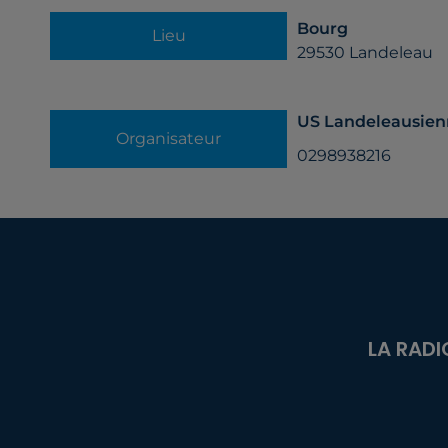
Bourg
Lieu
29530
Landeleau
US Landeleausie
Organisateur
0298938216
LA RADI