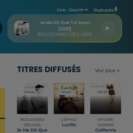
Live :
Gourin
Podcasts
Je Me Dit Que Toi Aussi
(2021)
BOULEVARD DES AIRS
TITRES DIFFUSÉS
Voir plus
14h46
14h46
14h43
14h43
14h39
14h39
BOULEVARD
CÉPHAZ
MYLENE
Lucille
DES AIRS
FARMER
Je Me Dit Que
California