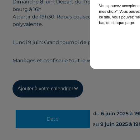
Dimanche 8 juin: Départ du Tro Ar Relegou (marche
Vous pouvez accepter en 
bourg à 16h
mes choix". Vous pouvez
A partir de 19h30: Repas couscous de l'US Landeleau
ce site. Vous pouvez met
bas de chaque page.
polyvalente.
Lundi 9 juin: Grand tournoi de pétanque place du 19 
Manèges et confiserie tout le week-end place de l'
Ajouter à votre calendrier
du
6 juin 2025 à 1
Date
au
9 juin 2025 à 1