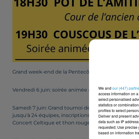
Grand week-end de la Pentecôte à Landeleau
We and
our (447) partn
Vendredi 6 juin: soirée animée au bar chez Christia
access information on a 
select personalised ad
statistics or combinatio
Samedi 7 juin: Grand tournoi de sixte organisé par 
profiles to select person
jusqu'à 24 équipes, inscriptions au 06.60.72.10.53 b
Deliver and present adv
data such as IP address 
Concert Celtique et thon rouge grillé au bar restau
requested; Use precise g
based on information tra