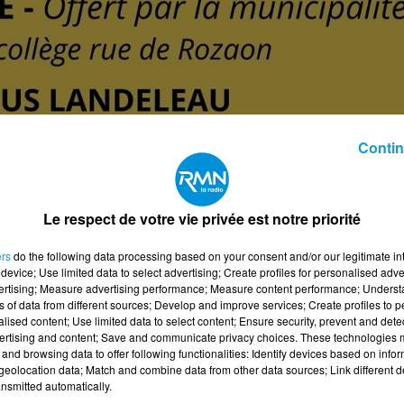
Contin
Le respect de votre vie privée est notre priorité
ers
do the following data processing based on your consent and/or our legitimate int
n
device; Use limited data to select advertising; Create profiles for personalised adver
vertising; Measure advertising performance; Measure content performance; Unders
ns of data from different sources; Develop and improve services; Create profiles to 
l'US Landeleau à partir de 13h au stade Roger LE FELL,
alised content; Use limited data to select content; Ensure security, prevent and detect
uvette et restauration sur place.
ertising and content; Save and communicate privacy choices. These technologies
and browsing data to offer following functionalities: Identify devices based on infor
rant le Pommier à partir de 20h.
eolocation data; Match and combine data from other data sources; Link different de
nsmitted automatically.