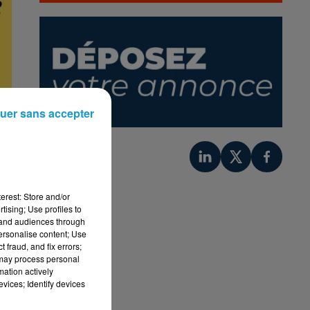
uer sans accepter
erest: Store and/or
tising; Use profiles to
tand audiences through
personalise content; Use
 fraud, and fix errors;
 may process personal
mation actively
vices; Identify devices