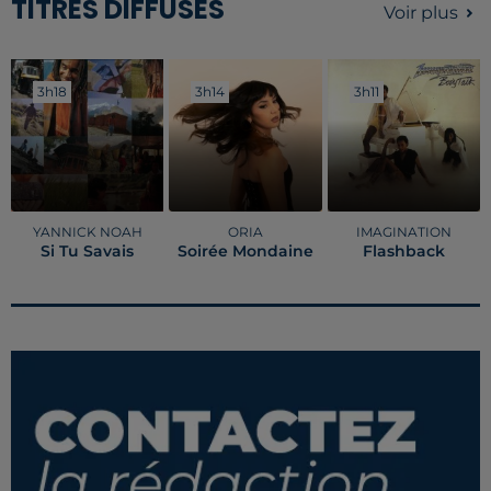
TITRES DIFFUSÉS
Voir plus
3h18
3h18
3h14
3h14
3h11
3h11
YANNICK NOAH
ORIA
IMAGINATION
Si Tu Savais
Soirée Mondaine
Flashback