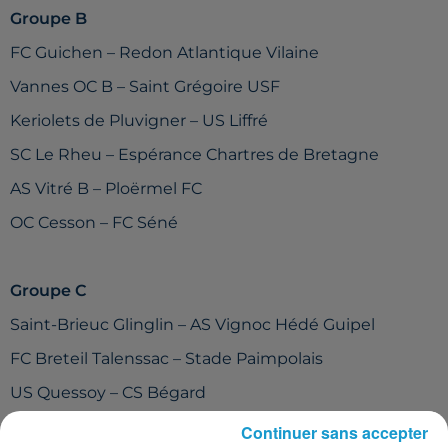
Groupe B
FC Guichen – Redon Atlantique Vilaine
Vannes OC B – Saint Grégoire USF
Keriolets de Pluvigner – US Liffré
SC Le Rheu – Espérance Chartres de Bretagne
AS Vitré B – Ploërmel FC
OC Cesson – FC Séné
Groupe C
Saint-Brieuc Glinglin – AS Vignoc Hédé Guipel
FC Breteil Talenssac – Stade Paimpolais
US Quessoy – CS Bégard
US Saint Malo B – US Langueux
Continuer sans accepter