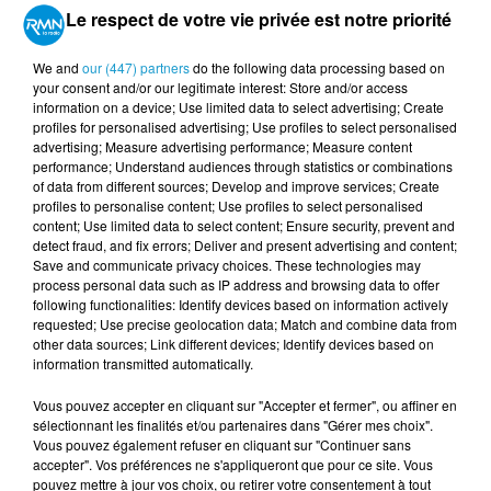
Loudéac OSC – FC Lamballe
Le respect de votre vie privée est notre priorité
Dian-Léhon FC B – Entente Samsonnaise Doloise
We and
our (447) partners
do the following data processing based on
your consent and/or our legitimate interest: Store and/or access
information on a device; Use limited data to select advertising; Create
Le weekend prochain sera synonyme de
Coupe de
profiles for personalised advertising; Use profiles to select personalised
advertising; Measure advertising performance; Measure content
France
pour les clubs Bretons. Le tirage au sort a été
performance; Understand audiences through statistics or combinations
effectué mercredi midi, un choc aura lieu entre les
of data from different sources; Develop and improve services; Create
deux clubs National l’
US Concarneau
et le
Stade
profiles to personalise content; Use profiles to select personalised
content; Use limited data to select content; Ensure security, prevent and
Briochin
. Le petit poucet
Arzelliz de Ploudalmezeau
detect fraud, and fix errors; Deliver and present advertising and content;
pensionnaire de District 1 recevra l’
US Saint Malo
Save and communicate privacy choices. These technologies may
pensionnaire de National 2.
process personal data such as IP address and browsing data to offer
following functionalities: Identify devices based on information actively
requested; Use precise geolocation data; Match and combine data from
other data sources; Link different devices; Identify devices based on
information transmitted automatically.
Vous pouvez accepter en cliquant sur "Accepter et fermer", ou affiner en
sélectionnant les finalités et/ou partenaires dans "Gérer mes choix".
Vous pouvez également refuser en cliquant sur "Continuer sans
accepter". Vos préférences ne s'appliqueront que pour ce site. Vous
pouvez mettre à jour vos choix, ou retirer votre consentement à tout