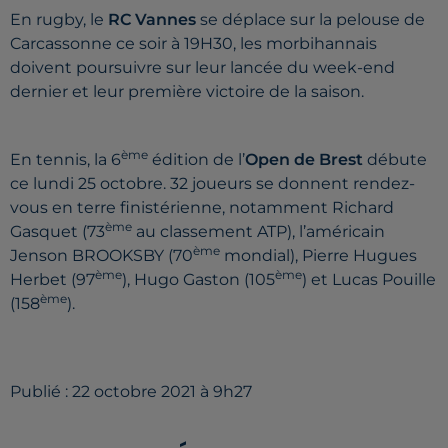
En rugby, le
RC Vannes
se déplace sur la pelouse de
Carcassonne ce soir à 19H30, les morbihannais
doivent poursuivre sur leur lancée du week-end
dernier et leur première victoire de la saison.
ème
En tennis, la 6
édition de l’
Open de Brest
débute
ce lundi 25 octobre. 32 joueurs se donnent rendez-
vous en terre finistérienne, notamment Richard
ème
Gasquet (73
au classement ATP), l’américain
ème
Jenson BROOKSBY (70
mondial), Pierre Hugues
ème
ème
Herbet (97
), Hugo Gaston (105
) et Lucas Pouille
ème
(158
).
Publié : 22 octobre 2021 à 9h27