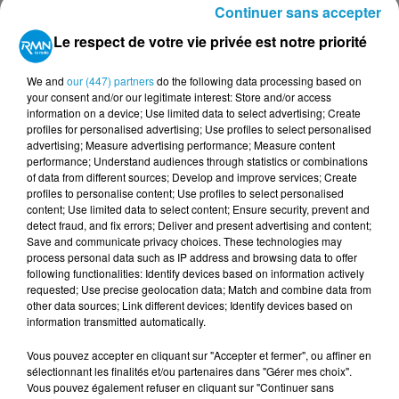
Continuer sans accepter
traditionnels, et frissonnerez des histoires de
Korrigans... »
Le respect de votre vie privée est notre priorité
Plus d'informations sur
https://www.poul-fetan.bzh/
We and
our (447) partners
do the following data processing based on
Nous contactons le(s) gagnant(s) par téléphone et nous
your consent and/or our legitimate interest: Store and/or access
information on a device; Use limited data to select advertising; Create
envoyons le lot par courrier à l'adresse indiquée.
profiles for personalised advertising; Use profiles to select personalised
advertising; Measure advertising performance; Measure content
performance; Understand audiences through statistics or combinations
of data from different sources; Develop and improve services; Create
Le jeu est terminé
profiles to personalise content; Use profiles to select personalised
content; Use limited data to select content; Ensure security, prevent and
detect fraud, and fix errors; Deliver and present advertising and content;
Save and communicate privacy choices. These technologies may
TITRES DIFFUSÉS
Voir plus
process personal data such as IP address and browsing data to offer
following functionalities: Identify devices based on information actively
requested; Use precise geolocation data; Match and combine data from
other data sources; Link different devices; Identify devices based on
information transmitted automatically.
18h15
18h15
18h11
18h11
18h07
18h07
Vous pouvez accepter en cliquant sur "Accepter et fermer", ou affiner en
sélectionnant les finalités et/ou partenaires dans "Gérer mes choix".
Vous pouvez également refuser en cliquant sur "Continuer sans