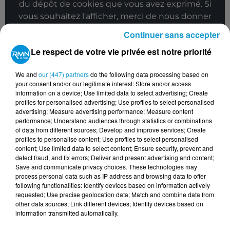
du dépôt de cookies que vous avez exprimé. Si
vous souhaitez l'afficher, merci de nous donner
votre accord en cliquant sur le bouton ci-
Continuer sans accepter
dessous.
Le respect de votre vie privée est notre priorité
Afficher l'élément
We and
our (447) partners
do the following data processing based on
your consent and/or our legitimate interest: Store and/or access
TITRES DIFFUSÉS
Voir plus
information on a device; Use limited data to select advertising; Create
profiles for personalised advertising; Use profiles to select personalised
advertising; Measure advertising performance; Measure content
performance; Understand audiences through statistics or combinations
0h49
0h49
0h45
0h45
0h41
0h41
of data from different sources; Develop and improve services; Create
profiles to personalise content; Use profiles to select personalised
content; Use limited data to select content; Ensure security, prevent and
detect fraud, and fix errors; Deliver and present advertising and content;
Save and communicate privacy choices. These technologies may
process personal data such as IP address and browsing data to offer
following functionalities: Identify devices based on information actively
requested; Use precise geolocation data; Match and combine data from
ESMÉE
GUESCH PATTI
ALAIN SOUCHON
Insomnie
Etienne
Le Baiser
other data sources; Link different devices; Identify devices based on
information transmitted automatically.