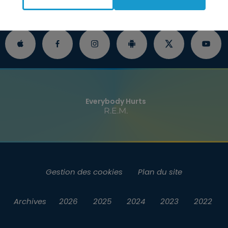
O
INFOS
JEUX
RENDEZ-VOUS
P
Everybody Hurts
R.E.M.
Gestion des cookies
Plan du site
Archives
2026
2025
2024
2023
2022