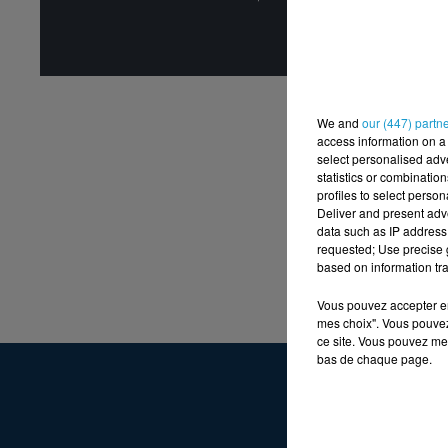
Affic
We and
our (447) partn
access information on a 
select personalised ad
statistics or combinatio
profiles to select person
Deliver and present adv
data such as IP address 
requested; Use precise g
based on information tra
Vous pouvez accepter en 
mes choix". Vous pouvez
ce site. Vous pouvez met
bas de chaque page.