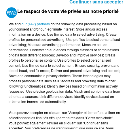
Afficher l'élément
Continuer sans accepter
Le respect de votre vie privée est notre priorité
TITRES DIFFUSÉS
Voir plus
We and
our (447) partners
do the following data processing based on
your consent and/or our legitimate interest: Store and/or access
information on a device; Use limited data to select advertising; Create
16h11
16h11
16h07
16h07
16h04
16h04
profiles for personalised advertising; Use profiles to select personalised
advertising; Measure advertising performance; Measure content
performance; Understand audiences through statistics or combinations
of data from different sources; Develop and improve services; Create
profiles to personalise content; Use profiles to select personalised
content; Use limited data to select content; Ensure security, prevent and
detect fraud, and fix errors; Deliver and present advertising and content;
CORRS
ALAIN BASHUNG
GENESIS
Save and communicate privacy choices. These technologies may
Runaway
Gaby Oh Gaby
Invisible Touch
process personal data such as IP address and browsing data to offer
following functionalities: Identify devices based on information actively
requested; Use precise geolocation data; Match and combine data from
other data sources; Link different devices; Identify devices based on
information transmitted automatically.
Vous pouvez accepter en cliquant sur "Accepter et fermer", ou affiner en
sélectionnant les finalités et/ou partenaires dans "Gérer mes choix".
Vous pouvez également refuser en cliquant sur "Continuer sans
accepter". Vos préférences ne s'appliqueront que pour ce site. Vous