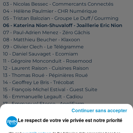
03 - Nicolas Bessec - Commercants Connectés
04 - Hélène Paulmier - CHR Numérique
05 - Tristan Balozian - Groupe Le Duff / Gourming
06 - Katerina Nion-Shuvaloff - Joaillerie Eric Nion
07 - Paul-Adrien Menez - Zéro Gâchis
08 - Matthieu Beucher - Klaxoon
09 - Olivier Clech - Le Télégramme
10 - Daniel Sauvaget - Ecomiam
11 - Gégroire Monconduit - Rosemood
12 - Laurent Raison - Cuisines Raison
13 - Thomas Roué - Pépinières Roué
14 - Geoffrey Le Bris - Trécobat
15 - François-Michel Estival - Guest Suite
16 - Emmanuelle Legault - Cadiou
17 - Emmanuel Etesse - AppliFarm
Continuer sans accepter
18 - Eric Bourriot - Groupe Beaumanoir
19 - Emmanuel Bertrand - Tiwal
Le respect de votre vie privée est notre priorité
20 - Arnaud Coudray - BZH Qualité