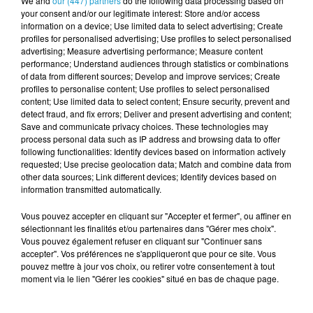
We and
our (447) partners
do the following data processing based on
your consent and/or our legitimate interest: Store and/or access
www.digital-inspirationnel.bzh
information on a device; Use limited data to select advertising; Create
www.rmn.bzh
profiles for personalised advertising; Use profiles to select personalised
advertising; Measure advertising performance; Measure content
performance; Understand audiences through statistics or combinations
of data from different sources; Develop and improve services; Create
Cet élément est masqué compte-tenu du refus
profiles to personalise content; Use profiles to select personalised
du dépôt de cookies que vous avez exprimé. Si
content; Use limited data to select content; Ensure security, prevent and
vous souhaitez l'afficher, merci de nous donner
detect fraud, and fix errors; Deliver and present advertising and content;
Save and communicate privacy choices. These technologies may
votre accord en cliquant sur le bouton ci-
process personal data such as IP address and browsing data to offer
dessous.
following functionalities: Identify devices based on information actively
requested; Use precise geolocation data; Match and combine data from
Afficher l'élément
other data sources; Link different devices; Identify devices based on
information transmitted automatically.
TITRES DIFFUSÉS
Voir plus
Vous pouvez accepter en cliquant sur "Accepter et fermer", ou affiner en
sélectionnant les finalités et/ou partenaires dans "Gérer mes choix".
Vous pouvez également refuser en cliquant sur "Continuer sans
accepter". Vos préférences ne s'appliqueront que pour ce site. Vous
7h38
7h38
7h34
7h34
7h26
7h26
pouvez mettre à jour vos choix, ou retirer votre consentement à tout
moment via le lien "Gérer les cookies" situé en bas de chaque page.