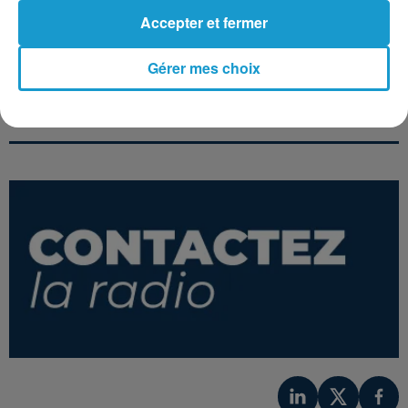
Accepter et fermer
PASCAL OBISPO -
4 NON BLONDES
GÉRALD DE PALMAS
Gérer mes choix
What's Up
Sur La Route
FRANCIS CABREL
Il Faudrait Que
Pleuve L'amour