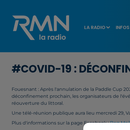
LA RADIO
INFOS
#COVID-19 : DÉCONFI
Fouesnant : Après l'annulation de la Paddle Cup 20
déconfinement prochain, les organisateurs de l'év
réouverture du littoral.
Une télé-réunion publique aura lieu mercredi 29, 
Plus d'informations sur la page Facebook :
Beg Mei