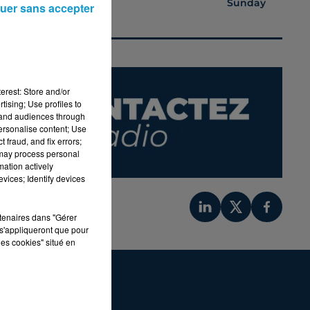
Sunday
Sky
uer sans accepter
erest: Store and/or
tising; Use profiles to
tand audiences through
personalise content; Use
 fraud, and fix errors;
 may process personal
mation actively
vices; Identify devices
rtenaires dans "Gérer
s'appliqueront que pour
les cookies" situé en