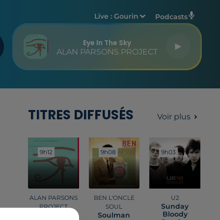
Live :
Gourin
Podcasts
Eye In The Sky
ALAN PARSONS PROJECT
TITRES DIFFUSÉS
Voir plus
9h12
9h12
9h08
9h08
9h03
9h03
ALAN PARSONS
BEN L'ONCLE
U2
Sunday
PROJECT
SOUL
Bloody
Eye In The
Soulman