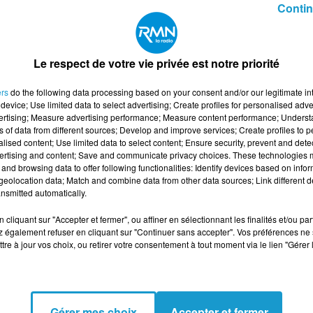
Contin
 du dépôt de cookies que vous avez exprimé. Si vous
 votre accord en cliquant sur le bouton ci-dessous.
Le respect de votre vie privée est notre priorité
her l'élément
ers
do the following data processing based on your consent and/or our legitimate int
device; Use limited data to select advertising; Create profiles for personalised adver
vertising; Measure advertising performance; Measure content performance; Unders
ns of data from different sources; Develop and improve services; Create profiles to 
alised content; Use limited data to select content; Ensure security, prevent and detect
ertising and content; Save and communicate privacy choices. These technologies
and browsing data to offer following functionalities: Identify devices based on infor
eolocation data; Match and combine data from other data sources; Link different de
nsmitted automatically.
cliquant sur "Accepter et fermer", ou affiner en sélectionnant les finalités et/ou pa
 également refuser en cliquant sur "Continuer sans accepter". Vos préférences ne 
tre à jour vos choix, ou retirer votre consentement à tout moment via le lien "Gérer 
Gérer mes choix
Accepter et fermer