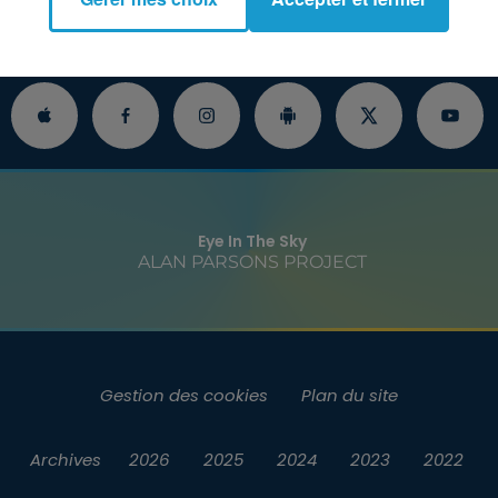
O
INFOS
JEUX
RENDEZ-VOUS
P
Eye In The Sky
ALAN PARSONS PROJECT
Gestion des cookies
Plan du site
Archives
2026
2025
2024
2023
2022