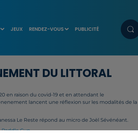
JEUX
RENDEZ-VOUS
PUBLICITÉ
NEMENT DU LITTORAL
20 en raison du covid-19 et en attendant le
énenement lancent une réflexion sur les modalités de la
Vanessa Le Reste répond au micro de Joël Sévénéant.
l Paddle Cup
.