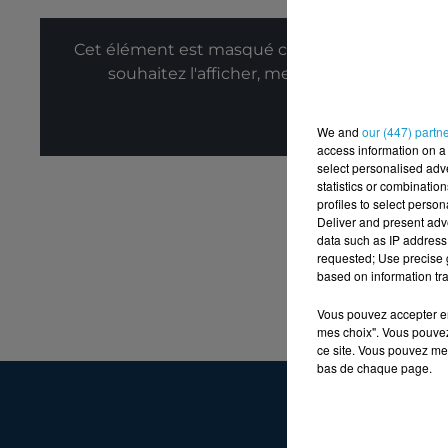
Cet élément est masqué compte-tenu du refus
souhaitez l'afficher, merci de nous donner
Affic
We and
our (447) partn
access information on a 
select personalised ad
statistics or combinatio
profiles to select person
Deliver and present adv
data such as IP address 
requested; Use precise g
based on information tra
Vous pouvez accepter en 
mes choix". Vous pouvez
ce site. Vous pouvez met
bas de chaque page.