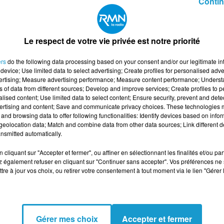
Contin
her l'élément
Le respect de votre vie privée est notre priorité
ers
do the following data processing based on your consent and/or our legitimate int
device; Use limited data to select advertising; Create profiles for personalised adver
vertising; Measure advertising performance; Measure content performance; Unders
ns of data from different sources; Develop and improve services; Create profiles to 
alised content; Use limited data to select content; Ensure security, prevent and detect
ertising and content; Save and communicate privacy choices. These technologies
and browsing data to offer following functionalities: Identify devices based on infor
eolocation data; Match and combine data from other data sources; Link different de
nsmitted automatically.
cliquant sur "Accepter et fermer", ou affiner en sélectionnant les finalités et/ou pa
 également refuser en cliquant sur "Continuer sans accepter". Vos préférences ne 
tre à jour vos choix, ou retirer votre consentement à tout moment via le lien "Gérer 
Gérer mes choix
Accepter et fermer