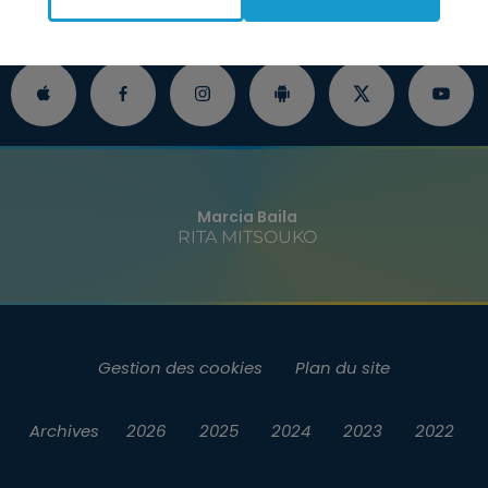
O
INFOS
JEUX
RENDEZ-VOUS
P
Marcia Baila
RITA MITSOUKO
Gestion des cookies
Plan du site
Archives
2026
2025
2024
2023
2022