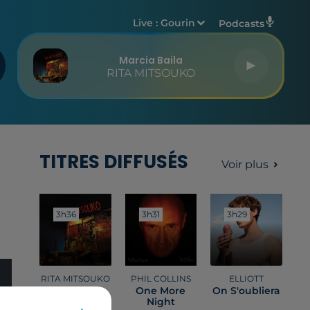
Live :
Gourin
Podcasts
Marcia Baila
RITA MITSOUKO
TITRES DIFFUSÉS
Voir plus
3h36
3h36
3h31
3h31
3h29
3h29
RITA MITSOUKO
PHIL COLLINS
ELLIOTT
Marcia Baila
One More
On S'oubliera
Night