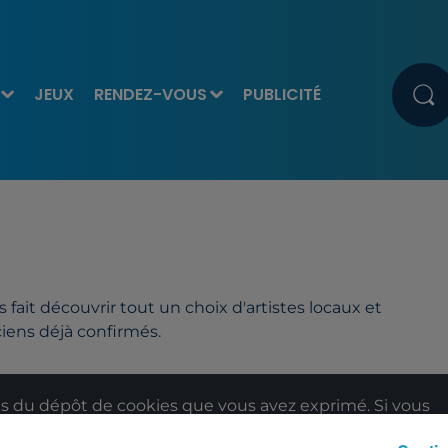
JEUX
RENDEZ-VOUS
PUBLICITÉ
fait découvrir tout un choix d'artistes locaux et
ciens déjà confirmés.
 du dépôt de cookies que vous avez exprimé. Si vous
 votre accord en cliquant sur le bouton ci-dessous.