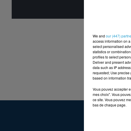
Affic
We and
our (447) partn
access information on a 
select personalised ad
statistics or combinatio
profiles to select person
Deliver and present adv
data such as IP address 
requested; Use precise g
based on information tra
Vous pouvez accepter en 
mes choix". Vous pouvez
ce site. Vous pouvez met
bas de chaque page.