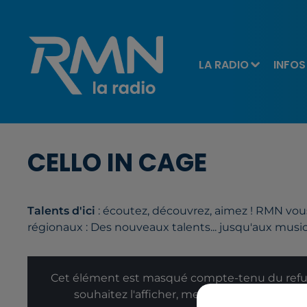
LA RADIO
INFOS
CELLO IN CAGE
Talents d'ici
: écoutez, découvrez, aimez ! RMN vous 
régionaux : Des nouveaux talents... jusqu'aux musi
Cet élément est masqué compte-tenu du refus
souhaitez l'afficher, merci de nous donner