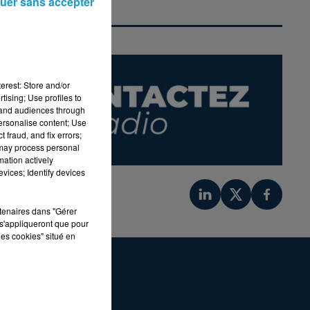
uer sans accepter
erest: Store and/or
tising; Use profiles to
tand audiences through
personalise content; Use
 fraud, and fix errors;
 may process personal
mation actively
vices; Identify devices
rtenaires dans "Gérer
s'appliqueront que pour
les cookies" situé en