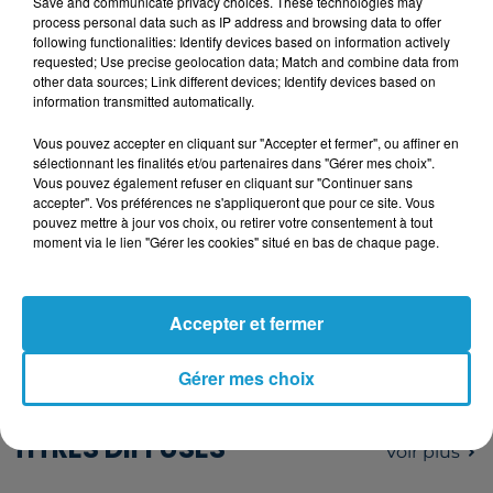
Save and communicate privacy choices. These technologies may
process personal data such as IP address and browsing data to offer
classé, s’il ne franchit pas la ligne avant la
following functionalities: Identify devices based on information actively
fermeture. Le temps est donc compté pour
requested; Use precise geolocation data; Match and combine data from
other data sources; Link different devices; Identify devices based on
le skipper belge.
information transmitted automatically.
Manuel Cousin, lui, devrait arriver jeudi 27
Vous pouvez accepter en cliquant sur "Accepter et fermer", ou affiner en
février ou vendredi 28 février 2025 aux Sables
sélectionnant les finalités et/ou partenaires dans "Gérer mes choix".
Vous pouvez également refuser en cliquant sur "Continuer sans
d’Olonne. L’arrivée de Fabrice Amédéo est
accepter". Vos préférences ne s'appliqueront que pour ce site. Vous
estimée dimanche 2 mars ou lundi 3 mars
pouvez mettre à jour vos choix, ou retirer votre consentement à tout
moment via le lien "Gérer les cookies" situé en bas de chaque page.
2025.
Publié : 26 février 2025 à 11h59 par
Accepter et fermer
Margot DOUÉTIL
Gérer mes choix
TITRES DIFFUSÉS
Voir plus