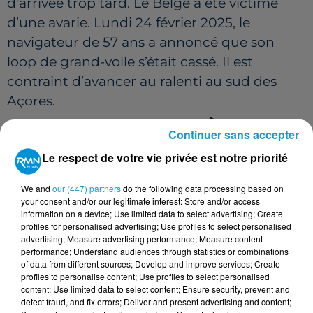
d’arrivée trop tard. Le Belge
a été victime
d’une avarie. Lundi 24 février 2025, le
navigateur de 57 ans a annoncé que son
loop de grand-voile s’était cassé. Il est
contraint d’avancer au ralenti au sud des
Açores.
UNE FIN DE COURSE APRÈS LA
Continuer sans accepter
FERMETURE DE LA LIGNE D'ARRIVÉE
Le respect de votre vie privée est notre priorité
?
We and
our (447) partners
do the following data processing based on
Son arrivée est désormais estimée le 4 ou 5
your consent and/or our legitimate interest: Store and/or access
mars 2025 aux Sables d’Olonne. Mais la ligne
information on a device; Use limited data to select advertising; Create
profiles for personalised advertising; Use profiles to select personalised
d’arrivée doit fermer deux jours plus tard, le
advertising; Measure advertising performance; Measure content
vendredi 7 mars 2025 à 8 heures du matin, à
performance; Understand audiences through statistics or combinations
of data from different sources; Develop and improve services; Create
116 jours, 18 heures, 15 minutes et 46
profiles to personalise content; Use profiles to select personalised
content; Use limited data to select content; Ensure security, prevent and
secondes (soit le chrono du dernier arrivé de
detect fraud, and fix errors; Deliver and present advertising and content;
la précédente édition). Il pourrait ne pas être