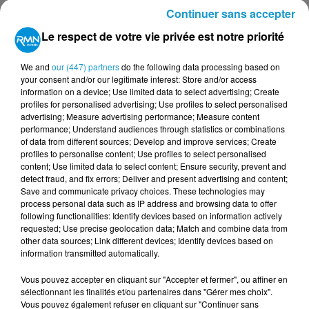
Afficher l'élément
Continuer sans accepter
Le respect de votre vie privée est notre priorité
TITRES DIFFUSÉS
Voir plus
We and
our (447) partners
do the following data processing based on
your consent and/or our legitimate interest: Store and/or access
information on a device; Use limited data to select advertising; Create
4h23
4h23
4h19
4h19
4h16
4h16
profiles for personalised advertising; Use profiles to select personalised
advertising; Measure advertising performance; Measure content
performance; Understand audiences through statistics or combinations
of data from different sources; Develop and improve services; Create
profiles to personalise content; Use profiles to select personalised
content; Use limited data to select content; Ensure security, prevent and
detect fraud, and fix errors; Deliver and present advertising and content;
U2
SURVIVOR
CELINE DION
Save and communicate privacy choices. These technologies may
Where The Streets
Burning Heart
S'il Suffisait
process personal data such as IP address and browsing data to offer
Have No Name
D'aimer
following functionalities: Identify devices based on information actively
requested; Use precise geolocation data; Match and combine data from
other data sources; Link different devices; Identify devices based on
information transmitted automatically.
Vous pouvez accepter en cliquant sur "Accepter et fermer", ou affiner en
sélectionnant les finalités et/ou partenaires dans "Gérer mes choix".
Vous pouvez également refuser en cliquant sur "Continuer sans