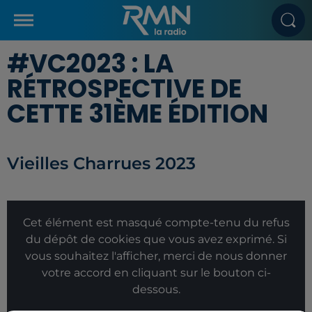
#VC2023 : LA
RÉTROSPECTIVE DE
CETTE 31ÈME ÉDITION
Vieilles Charrues 2023
Cet élément est masqué compte-tenu du refus
du dépôt de cookies que vous avez exprimé. Si
vous souhaitez l'afficher, merci de nous donner
votre accord en cliquant sur le bouton ci-
dessous.