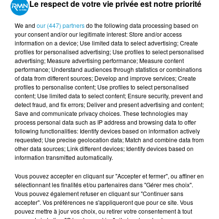
Le respect de votre vie privée est notre priorité
kits de visibilité dans
plusieurs villes de Bretagne et
des pays de la Loire
du 5 a 14 novembre.
We and
our (447) partners
do the following data processing based on
your consent and/or our legitimate interest: Store and/or access
Cette action organsiée par Groupama vise à
information on a device; Use limited data to select advertising; Create
sensibiliser les cyclistes et utilisateurs(trices) d'EDPM
profiles for personalised advertising; Use profiles to select personalised
advertising; Measure advertising performance; Measure content
à se rendre plus visibles sur la route pour leur
performance; Understand audiences through statistics or combinations
sécurité et celle des autres.
of data from different sources; Develop and improve services; Create
profiles to personalise content; Use profiles to select personalised
content; Use limited data to select content; Ensure security, prevent and
Céline Médard, secrétaire générale Groupama Loire-
detect fraud, and fix errors; Deliver and present advertising and content;
Bretagne
Save and communicate privacy choices. These technologies may
process personal data such as IP address and browsing data to offer
following functionalities: Identify devices based on information actively
requested; Use precise geolocation data; Match and combine data from
other data sources; Link different devices; Identify devices based on
information transmitted automatically.
Publié : 4 novembre 2024 à 16h25
Vous pouvez accepter en cliquant sur "Accepter et fermer", ou affiner en
sélectionnant les finalités et/ou partenaires dans "Gérer mes choix".
Vous pouvez également refuser en cliquant sur "Continuer sans
TITRES DIFFUSÉS
accepter". Vos préférences ne s'appliqueront que pour ce site. Vous
Voir plus
pouvez mettre à jour vos choix, ou retirer votre consentement à tout