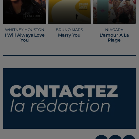
WHITNEY HOUSTON
BRUNO MARS
NIAGARA
I Will Always Love
Marry You
L'amour À La
You
Plage