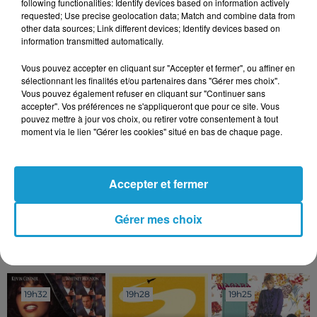
animée par le collectif local la Clique du Clic.
following functionalities: Identify devices based on information actively
requested; Use precise geolocation data; Match and combine data from
Pour aider Antoine Le Pioufle, vous pouvez faire un
other data sources; Link different devices; Identify devices based on
information transmitted automatically.
don en
cliquant ici
.
Cliquez ici
pour visionner l'appel aux dons d'Antoine.
Vous pouvez accepter en cliquant sur "Accepter et fermer", ou affiner en
sélectionnant les finalités et/ou partenaires dans "Gérer mes choix".
Vous pouvez également refuser en cliquant sur "Continuer sans
Antoine Le Pioufle
accepter". Vos préférences ne s'appliqueront que pour ce site. Vous
pouvez mettre à jour vos choix, ou retirer votre consentement à tout
moment via le lien "Gérer les cookies" situé en bas de chaque page.
Accepter et fermer
Publié : 13 mai 2024 à 10h40
Gérer mes choix
TITRES DIFFUSÉS
Voir plus
19h32
19h32
19h28
19h28
19h25
19h25