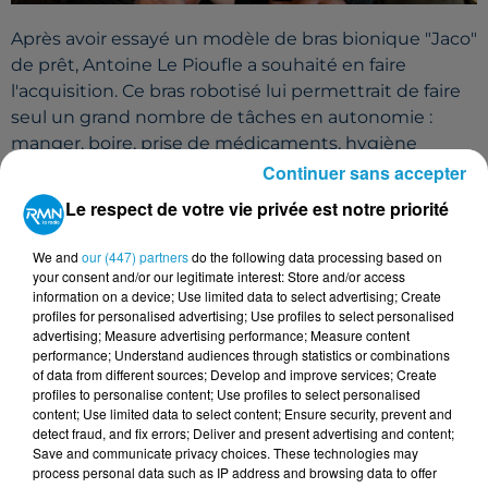
Après avoir essayé un modèle de bras bionique "Jaco"
de prêt, Antoine Le Pioufle a souhaité en faire
l'acquisition. Ce bras robotisé lui permettrait de faire
seul un grand nombre de tâches en autonomie :
manger, boire, prise de médicaments, hygiène
personnelle, loisirs, travail ou encore sécurité
Continuer sans accepter
personnelle.
Le respect de votre vie privée est notre priorité
Ce bras est un bijou de technologie et d'innovation
We and
our (447) partners
do the following data processing based on
qui a un coût élevé : 65000€.
your consent and/or our legitimate interest: Store and/or access
L'association "
La Main Tendue 56
" a été créée pour
information on a device; Use limited data to select advertising; Create
profiles for personalised advertising; Use profiles to select personalised
porter le projet d'Antoine Le Pioufle. Cette
advertising; Measure advertising performance; Measure content
association a également vocation à soutenir les
performance; Understand audiences through statistics or combinations
projets d'autres personnes en situation de handicap
of data from different sources; Develop and improve services; Create
profiles to personalise content; Use profiles to select personalised
dans le Morbihan.
content; Use limited data to select content; Ensure security, prevent and
detect fraud, and fix errors; Deliver and present advertising and content;
Le samedi 18 mai à 20h30 aura lieu au palais des
Save and communicate privacy choices. These technologies may
congrès de Pontivy une soirée d'improvisation
process personal data such as IP address and browsing data to offer