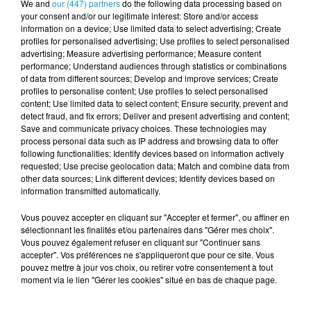
We and
our (447) partners
do the following data processing based on
your consent and/or our legitimate interest: Store and/or access
Lors du dernier sommet, organisé début
information on a device; Use limited data to select advertising; Create
janvier à Paris, les 35 pays membres ont
profiles for personalised advertising; Use profiles to select personalised
advertising; Measure advertising performance; Measure content
évoqué le déploiement possible d’une force
performance; Understand audiences through statistics or combinations
multinationale en Ukraine en cas d’accord
of data from different sources; Develop and improve services; Create
profiles to personalise content; Use profiles to select personalised
de paix. Cette présence serait soutenue par
content; Use limited data to select content; Ensure security, prevent and
les États-Unis.
detect fraud, and fix errors; Deliver and present advertising and content;
Save and communicate privacy choices. These technologies may
Un mécanisme de supervision du cessez-le-
process personal data such as IP address and browsing data to offer
following functionalities: Identify devices based on information actively
feu, placé sous leadership américain, a
requested; Use precise geolocation data; Match and combine data from
other data sources; Link different devices; Identify devices based on
également été envisagé afin d’assurer le
information transmitted automatically.
respect d’un éventuel compromis.
Vous pouvez accepter en cliquant sur "Accepter et fermer", ou affiner en
AFFICHER L’UNITÉ ET PRÉPARER
sélectionnant les finalités et/ou partenaires dans "Gérer mes choix".
L’APRÈS-GUERRE
Vous pouvez également refuser en cliquant sur "Continuer sans
accepter". Vos préférences ne s'appliqueront que pour ce site. Vous
pouvez mettre à jour vos choix, ou retirer votre consentement à tout
Au-delà du symbole, la nouvelle réunion vise
moment via le lien "Gérer les cookies" situé en bas de chaque page.
à renouveler l’engagement des partenaires