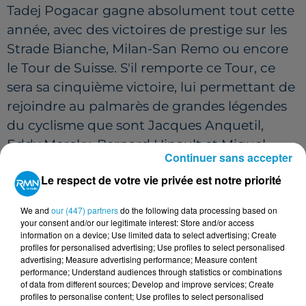
Tadej Pogacar gagne absolument tout cette
année, avec des victoires de prestige sur les
Strade Bianche, Milan-San Remo ou encore
le Tour de Suisse. S'il remporte ce Tour, ce
sera sa cinquième victoire, lui permettant de
rejoindre au palmarès de grandes légendes
du cyclisme que sont Jacques Anquetil,
Eddy Merckx, Bernard Hinault et Miguel
Continuer sans accepter
Indurain.
Le respect de votre vie privée est notre priorité
Face à lui se dresse son grand rival, le Danois
Jonas Vingegaard. Déjà double lauréat du
We and
our (447) partners
do the following data processing based on
your consent and/or our legitimate interest: Store and/or access
Tour, il a lui aussi brillé cette saison en
information on a device; Use limited data to select advertising; Create
remportant le Tour d'Italie. C'est la première
profiles for personalised advertising; Use profiles to select personalised
advertising; Measure advertising performance; Measure content
fois depuis deux ans que les deux rivaux
performance; Understand audiences through statistics or combinations
arrivent sur la ligne de départ à 100 % de
of data from different sources; Develop and improve services; Create
profiles to personalise content; Use profiles to select personalised
leurs capacités physiques. Côté français, on