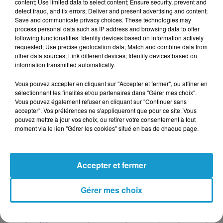
content; Use limited data to select content; Ensure security, prevent and
detect fraud, and fix errors; Deliver and present advertising and content;
suivra de près les débuts d'un tout jeune
Save and communicate privacy choices. These technologies may
prodige qui découvrira la Grande Boucle
process personal data such as IP address and browsing data to offer
following functionalities: Identify devices based on information actively
pour la première fois : Paul Seixas.
requested; Use precise geolocation data; Match and combine data from
other data sources; Link different devices; Identify devices based on
information transmitted automatically.
Cet élément est masqué compte-tenu du refus
Vous pouvez accepter en cliquant sur "Accepter et fermer", ou affiner en
du dépôt de cookies que vous avez exprimé. Si
sélectionnant les finalités et/ou partenaires dans "Gérer mes choix".
Vous pouvez également refuser en cliquant sur "Continuer sans
vous souhaitez l'afficher, merci de nous donner
accepter". Vos préférences ne s'appliqueront que pour ce site. Vous
votre accord en cliquant sur le bouton ci-
pouvez mettre à jour vos choix, ou retirer votre consentement à tout
dessous.
moment via le lien "Gérer les cookies" situé en bas de chaque page.
Afficher l'élément
Accepter et fermer
Durant ces trois semaines, les coureurs
Gérer mes choix
devront parcourir la distance totale de 3
321,2 kilomètres en 21 étapes. Le profil est