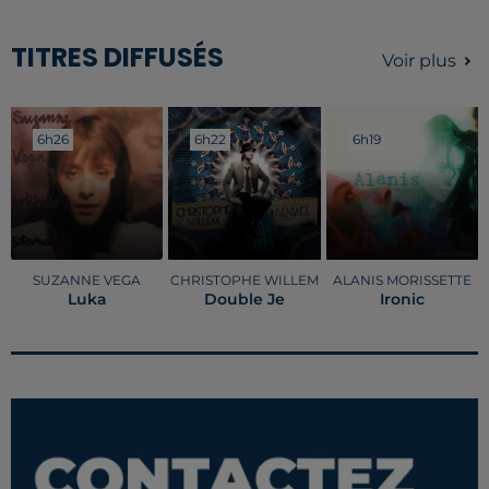
TITRES DIFFUSÉS
Voir plus
6h26
6h26
6h22
6h22
6h19
6h19
SUZANNE VEGA
CHRISTOPHE WILLEM
ALANIS MORISSETTE
Luka
Double Je
Ironic