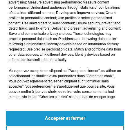
advertising; Measure advertising performance; Measure content
performance; Understand audiences through statistics or combinations
of data from different sources; Develop and improve services; Create
profiles to personalise content; Use profiles to select personalised
content; Use limited data to select content; Ensure security, prevent and
detect fraud, and fix errors; Deliver and present advertising and content;
Save and communicate privacy choices. These technologies may
process personal data such as IP address and browsing data to offer
following functionalities: Identify devices based on information actively
requested; Use precise geolocation data; Match and combine data from
other data sources; Link different devices; Identify devices based on
information transmitted automatically.
Crédit :
Carte deuxième étape, A.S.O.
Vous pouvez accepter en cliquant sur "Accepter et fermer", ou affiner en
sélectionnant les finalités et/ou partenaires dans "Gérer mes choix".
Vous pouvez également refuser en cliquant sur "Continuer sans
accepter". Vos préférences ne s'appliqueront que pour ce site. Vous
pouvez mettre à jour vos choix, ou retirer votre consentement à tout
Les favoris :
Julian Alaphilippe
(Deceuninck - Quick
moment via le lien "Gérer les cookies" situé en bas de chaque page.
Step),
Marc Hirschi
( UAE Team Emirates),
Wout Van
Aert
(Jumbo - Visma),
Mathieu Van Der Poel
(Alpecin
- Fenix),
Alejandro Valverde
(Movistar).
Accepter et fermer
Les outsiders :
Benoît Cosnefroy
(AG2R - Citroen),