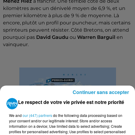
Menez Hiez
à franchir. Une terrible côte de deux
kilomètres avec un dénivelé moyen de 6,9 %, et un
premier kilomètre à plus de 9 % de moyenne. Là
encore, plutôt un profil pour puncheur, mais certains
sprinteurs peuvent résister. Côté Bretons, on attend
pourquoi pas
David Gaudu
ou
Warren Barguil
en
vainqueur.
Continuer sans accepter
Le respect de votre vie privée est notre priorité
We and
our (447) partners
do the following data processing based on
your consent and/or our legitimate interest: Store and/or access
information on a device; Use limited data to select advertising; Create
profiles for personalised advertising; Use profiles to select personalised