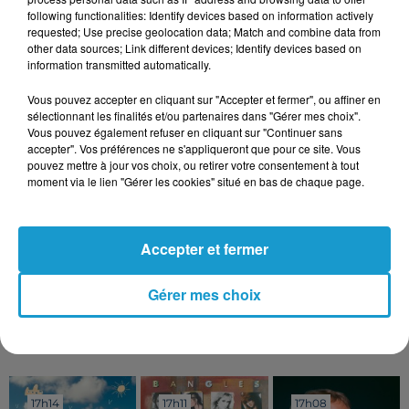
toucher l'Ouest de la France, notamment la
following functionalities: Identify devices based on information actively
requested; Use precise geolocation data; Match and combine data from
Bretagne. Une houle de 12 mètres est prévue lundi,
other data sources; Link different devices; Identify devices based on
entraînant des risques d’inondations et des cours
information transmitted automatically.
d’eau saturés.
Vous pouvez accepter en cliquant sur "Accepter et fermer", ou affiner en
Pour le moment, aucun département n’a été placé
sélectionnant les finalités et/ou partenaires dans "Gérer mes choix".
en vigilance orange par Météo France. La tempête
Vous pouvez également refuser en cliquant sur "Continuer sans
accepter". Vos préférences ne s'appliqueront que pour ce site. Vous
Éowyn, quant à elle, ne devrait pas justifier d’alerte
pouvez mettre à jour vos choix, ou retirer votre consentement à tout
non plus.
moment via le lien "Gérer les cookies" situé en bas de chaque page.
Publié : 23 janvier 2025 à 12h01 par
Accepter et fermer
Margot DOUÉTIL
Gérer mes choix
TITRES DIFFUSÉS
Voir plus
17h14
17h14
17h11
17h11
17h08
17h08