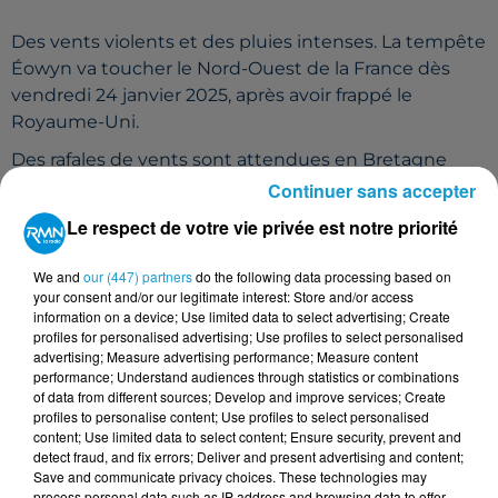
Des vents violents et des pluies intenses. La tempête
Éowyn va toucher le Nord-Ouest de la France dès
vendredi 24 janvier 2025, après avoir frappé le
Royaume-Uni.
Des rafales de vents sont attendues en Bretagne
mais aussi sur les Pays de la Loire, en particulier en
Continuer sans accepter
Loire Atlantique et en Vendée. En Ille-et-Vilaine,
Le respect de votre vie privée est notre priorité
Météo France prévoit 70 à 80 km/h, tout comme en
Loire Atlantique et dans le Morbihan. C'est dans le
We and
our (447) partners
do the following data processing based on
Finistère Nord et dans les Côtes d'Armor que les
your consent and/or our legitimate interest: Store and/or access
information on a device; Use limited data to select advertising; Create
vents seront plus puissants avec 80 à 90 km/h. En
profiles for personalised advertising; Use profiles to select personalised
Vendée, ce sera moins violent avec des vents à 50
advertising; Measure advertising performance; Measure content
km/h.
performance; Understand audiences through statistics or combinations
of data from different sources; Develop and improve services; Create
UNE DEUXIÈME DÉPRESSION DANS LE
profiles to personalise content; Use profiles to select personalised
WEEK-END
content; Use limited data to select content; Ensure security, prevent and
detect fraud, and fix errors; Deliver and present advertising and content;
Save and communicate privacy choices. These technologies may
Dimanche soir, c'est une autre dépression qui devrait
process personal data such as IP address and browsing data to offer