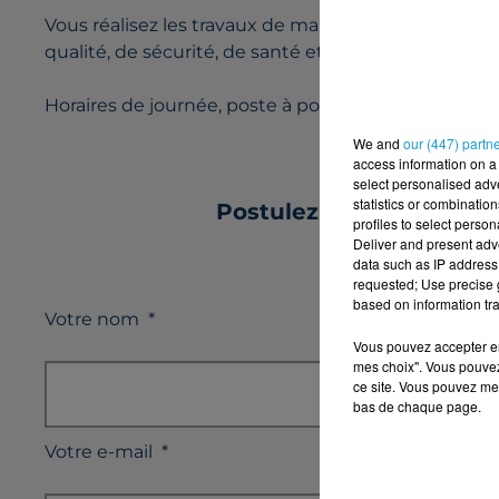
Vous réalisez les travaux de maintenance curative,
qualité, de sécurité, de santé et d’environnement.
Horaires de journée, poste à pourvoir sur du long 
We and
our (447) partn
access information on a 
select personalised ad
statistics or combinatio
Postulez à l'offre : T
profiles to select person
Deliver and present adv
data such as IP address 
requested; Use precise g
based on information tra
Votre nom
*
Vous pouvez accepter en 
mes choix". Vous pouvez
ce site. Vous pouvez met
bas de chaque page.
Votre e-mail
*