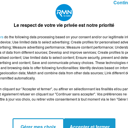
Contin
 préventive et prédictive dans le respect des exigences 
Le respect de votre vie privée est notre priorité
terme
ers
do the following data processing based on your consent and/or our legitimate int
device; Use limited data to select advertising; Create profiles for personalised adver
vertising; Measure advertising performance; Measure content performance; Unders
ns of data from different sources; Develop and improve services; Create profiles to 
ECHNICIEN DE MAINTENANCE H/F
alised content; Use limited data to select content; Ensure security, prevent and detect
ertising and content; Save and communicate privacy choices. These technologies
and browsing data to offer following functionalities: Identify devices based on infor
eolocation data; Match and combine data from other data sources; Link different de
nsmitted automatically.
cliquant sur "Accepter et fermer", ou affiner en sélectionnant les finalités et/ou pa
 également refuser en cliquant sur "Continuer sans accepter". Vos préférences ne 
tre à jour vos choix, ou retirer votre consentement à tout moment via le lien "Gérer 
Gérer mes choix
Accepter et fermer