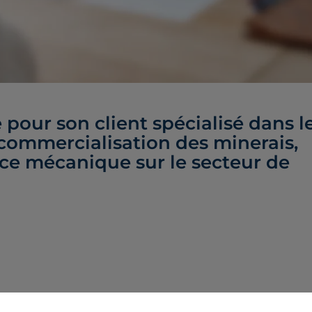
 pour son client spécialisé dans l
a commercialisation des minerais,
ce mécanique sur le secteur de