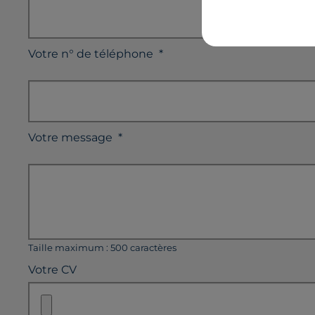
Votre n° de téléphone
*
Votre message
*
Taille maximum : 500 caractères
Votre CV