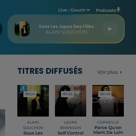
Live :
Gourin
Podcasts
Sous Les Jupes Des Filles
ALAIN SOUCHON
TITRES DIFFUSÉS
Voir plus
19h04
19h04
18h56
18h56
18h49
18h49
ALAIN
LAURA
CORNEILLE
Parce Qu'on
SOUCHON
BRANIGAN
Vient De Loin
Sous Les
Self Control