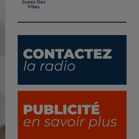
Jupes Des
Filles