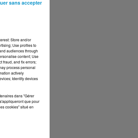
uer sans accepter
de
erest: Store and/or
tising; Use profiles to
tand audiences through
personalise content; Use
 fraud, and fix errors;
 may process personal
mation actively
vices; Identify devices
rtenaires dans "Gérer
s'appliqueront que pour
les cookies" situé en