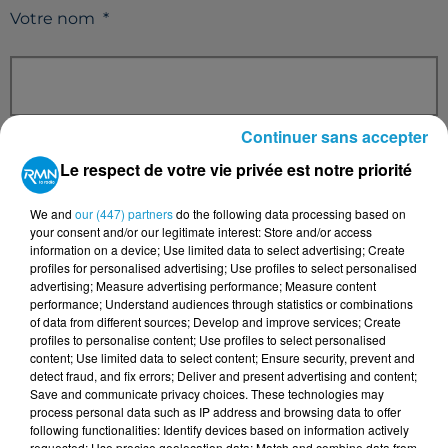
Votre nom
*
Continuer sans accepter
Votre e-mail
*
Le respect de votre vie privée est notre priorité
We and
our (447) partners
do the following data processing based on
your consent and/or our legitimate interest: Store and/or access
information on a device; Use limited data to select advertising; Create
Votre n° de téléphone
*
profiles for personalised advertising; Use profiles to select personalised
advertising; Measure advertising performance; Measure content
performance; Understand audiences through statistics or combinations
of data from different sources; Develop and improve services; Create
profiles to personalise content; Use profiles to select personalised
content; Use limited data to select content; Ensure security, prevent and
Votre message
*
detect fraud, and fix errors; Deliver and present advertising and content;
Save and communicate privacy choices. These technologies may
process personal data such as IP address and browsing data to offer
following functionalities: Identify devices based on information actively
requested; Use precise geolocation data; Match and combine data from