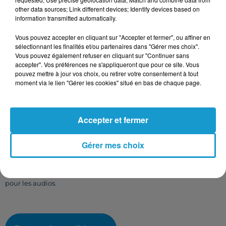
other data sources; Link different devices; Identify devices based on
information transmitted automatically.
Vous pouvez accepter en cliquant sur "Accepter et fermer", ou affiner en
Taille maximum : 500 caractères
sélectionnant les finalités et/ou partenaires dans "Gérer mes choix".
Vous pouvez également refuser en cliquant sur "Continuer sans
Votre CV
accepter". Vos préférences ne s'appliqueront que pour ce site. Vous
pouvez mettre à jour vos choix, ou retirer votre consentement à tout
moment via le lien "Gérer les cookies" situé en bas de chaque page.
L'upload de fichier est limité à 2Mo pour les images et PDF et 5Mo
pour les audios.
Accepter et fermer
Votre lettre de motivation
Gérer mes choix
L'upload de fichier est limité à 2Mo pour les images et PDF et 5Mo
pour les audios.