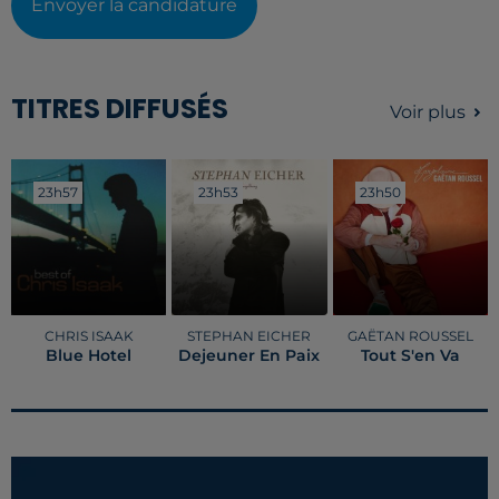
Envoyer la candidature
TITRES DIFFUSÉS
Voir plus
23h57
23h57
23h53
23h53
23h50
23h50
CHRIS ISAAK
STEPHAN EICHER
GAËTAN ROUSSEL
Blue Hotel
Dejeuner En Paix
Tout S'en Va