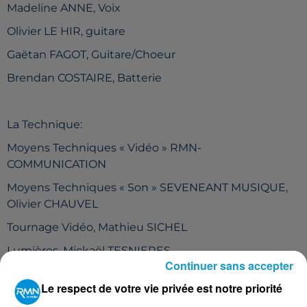
Madeline ANNE, Voix
Olivier LE HIR, guitare
Gaëtan FAGOT, Guitare/Choeur
Brendan COSTAIRE, Batterie
La Technique:
Moyens Techniques « Vidéo » RMN-
COMMUNICATION
Moyens Techniques « Son » SEVENEANT MUSIQUE,
Olivier CHAUVEL
Tournage Vidéo, Mathieu SICHEL
Lumières, Mickaël TESNIERES
Continuer sans accepter
Enregistrement – Montage Son et Vidéo, Olivier
Le respect de votre vie privée est notre priorité
CHAUVEL