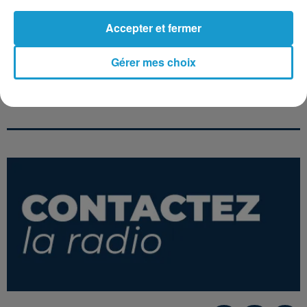
Accepter et fermer
Gérer mes choix
SANDRA
ACE OF BASE
NAJOUA BELYZEL
Maria Magdalena
The Sign
Gabriel