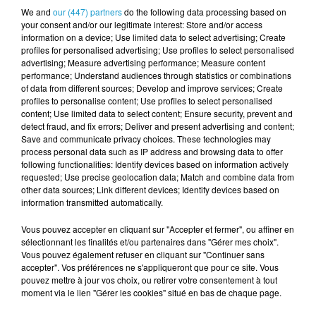
Musique Intro – Laurence KHERMOUCHE
We and
our (447) partners
do the following data processing based on
your consent and/or our legitimate interest: Store and/or access
information on a device; Use limited data to select advertising; Create
profiles for personalised advertising; Use profiles to select personalised
Merci à Joël, Maël, Madeline, Olivier, Gaëtan et
advertising; Measure advertising performance; Measure content
Brendan.
performance; Understand audiences through statistics or combinations
of data from different sources; Develop and improve services; Create
profiles to personalise content; Use profiles to select personalised
content; Use limited data to select content; Ensure security, prevent and
Cet élément est masqué compte-tenu du refus
detect fraud, and fix errors; Deliver and present advertising and content;
Save and communicate privacy choices. These technologies may
du dépôt de cookies que vous avez exprimé. Si
process personal data such as IP address and browsing data to offer
vous souhaitez l'afficher, merci de nous donner
following functionalities: Identify devices based on information actively
votre accord en cliquant sur le bouton ci-
requested; Use precise geolocation data; Match and combine data from
other data sources; Link different devices; Identify devices based on
dessous.
information transmitted automatically.
Afficher l'élément
Vous pouvez accepter en cliquant sur "Accepter et fermer", ou affiner en
sélectionnant les finalités et/ou partenaires dans "Gérer mes choix".
TITRES DIFFUSÉS
Vous pouvez également refuser en cliquant sur "Continuer sans
Voir plus
accepter". Vos préférences ne s'appliqueront que pour ce site. Vous
pouvez mettre à jour vos choix, ou retirer votre consentement à tout
moment via le lien "Gérer les cookies" situé en bas de chaque page.
11h03
11h03
10h57
10h57
10h46
10h46