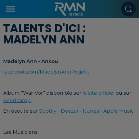
TALENTS D'ICI :
MADELYN ANN
Madelyn Ann - Ankou
facebook.com/MadelynAnnProjekt
Album “War-Vor” disponible sur
le site officiel
ou sur
Bandcamp
.
En écoute sur
Spotify - Deezer - Itunes - Apple Music
Les Musiciens: