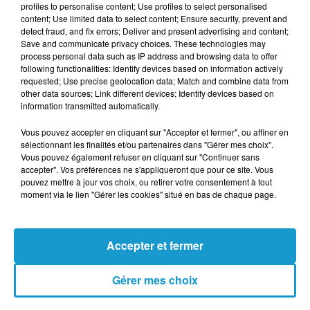
profiles to personalise content; Use profiles to select personalised
Publié : 15 décembre 2023 à 15h31
content; Use limited data to select content; Ensure security, prevent and
detect fraud, and fix errors; Deliver and present advertising and content;
Save and communicate privacy choices. These technologies may
TITRES DIFFUSÉS
process personal data such as IP address and browsing data to offer
Voir plus
following functionalities: Identify devices based on information actively
requested; Use precise geolocation data; Match and combine data from
other data sources; Link different devices; Identify devices based on
information transmitted automatically.
11h37
11h37
11h33
11h33
11h31
11h31
Vous pouvez accepter en cliquant sur "Accepter et fermer", ou affiner en
sélectionnant les finalités et/ou partenaires dans "Gérer mes choix".
Vous pouvez également refuser en cliquant sur "Continuer sans
accepter". Vos préférences ne s'appliqueront que pour ce site. Vous
pouvez mettre à jour vos choix, ou retirer votre consentement à tout
moment via le lien "Gérer les cookies" situé en bas de chaque page.
DAYSY FEAT JOSEPH
GILBERT MONTAGNE
ABBA
Les Sunlights Des
Waterloo
KAMEL
Tropiques
Par Coeur
Accepter et fermer
Gérer mes choix