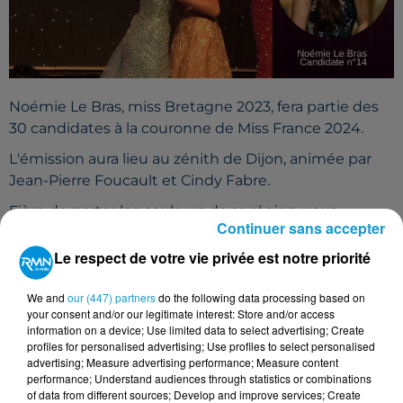
Noémie Le Bras, miss Bretagne 2023, fera partie des
30 candidates à la couronne de Miss France 2024.
L'émission aura lieu au zénith de Dijon, animée par
Jean-Pierre Foucault et Cindy Fabre.
Fière de porter les couleurs de sa région, vous
Continuer sans accepter
pourrez suivre la performance de Noémie Le Bras à
partir de 21h10 sur TF1 le samedi 16 décembre.
Le respect de votre vie privée est notre priorité
We and
our (447) partners
do the following data processing based on
Noémie Le Bras, Miss Bretagne 2023
your consent and/or our legitimate interest: Store and/or access
information on a device; Use limited data to select advertising; Create
profiles for personalised advertising; Use profiles to select personalised
advertising; Measure advertising performance; Measure content
performance; Understand audiences through statistics or combinations
of data from different sources; Develop and improve services; Create