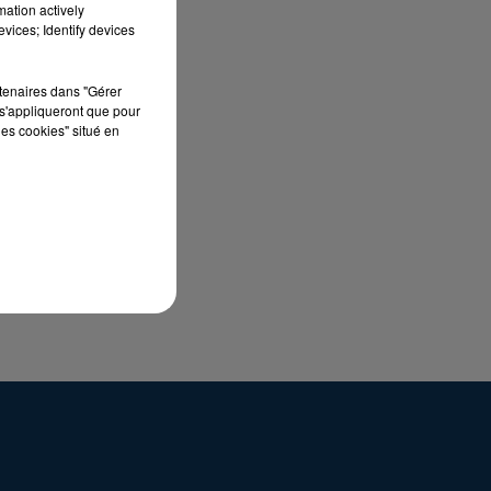
mation actively
vices; Identify devices
s
rtenaires dans "Gérer
s'appliqueront que pour
ce
les cookies" situé en