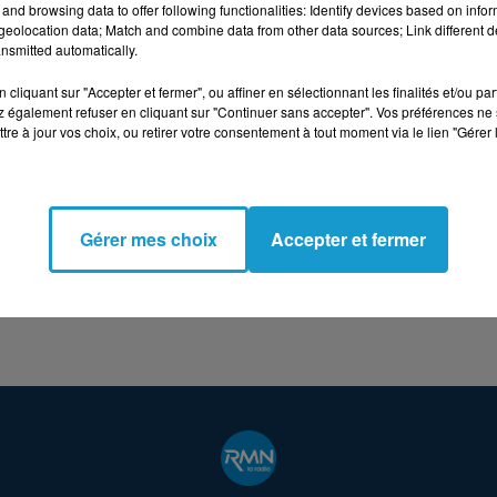
and browsing data to offer following functionalities: Identify devices based on infor
eolocation data; Match and combine data from other data sources; Link different de
 collision frontalement, conduits par un homme de 35 an
nsmitted automatically.
cliquant sur "Accepter et fermer", ou affiner en sélectionnant les finalités et/ou pa
a fallu une désincarcération pour pouvoir s'occuper des
 également refuser en cliquant sur "Continuer sans accepter". Vos préférences ne 
au groupe hospitalier de Centre Bretagne, l'un en urgen
tre à jour vos choix, ou retirer votre consentement à tout moment via le lien "Gérer 
Gérer mes choix
Accepter et fermer