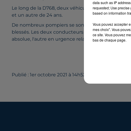
data such as IP address 
requested; Use precise g
Le long de la D768, deux véhicules sont entrés en
based on information tra
et un autre de 24 ans.
Vous pouvez accepter en 
De nombreux pompiers se sont rendus sur place, il 
mes choix". Vous pouvez
blessés. Les deux conducteurs ont été transporté 
ce site. Vous pouvez met
absolue, l'autre en urgence relative.
bas de chaque page.
Publié : 1er octobre 2021 à 14h52