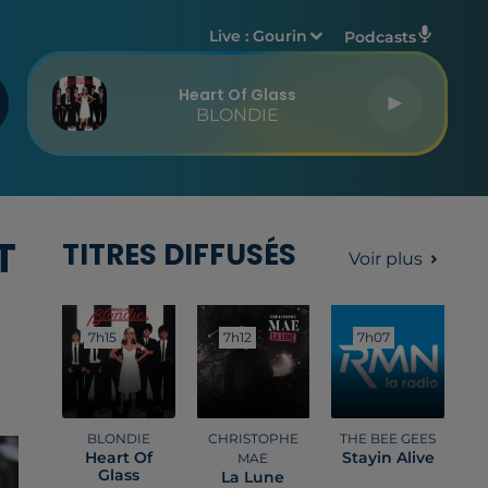
Live :
Gourin
Podcasts
Heart Of Glass
BLONDIE
T
TITRES DIFFUSÉS
Voir plus
7h15
7h15
7h12
7h12
7h07
7h07
BLONDIE
CHRISTOPHE
THE BEE GEES
Heart Of
Stayin Alive
MAE
Glass
La Lune