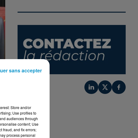
uer sans accepter
erest: Store and/or
tising; Use profiles to
tand audiences through
personalise content; Use
 fraud, and fix errors;
 may process personal