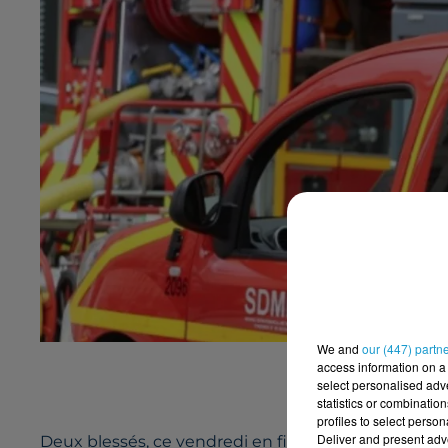
We and
our (447) partn
access information on a 
select personalised ad
statistics or combinatio
profiles to select person
Deliver and present adv
Deux blessés, ce vendredi en fin de matinée à Saint