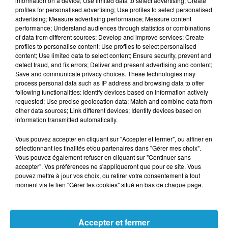
information on a device; Use limited data to select advertising; Create
profiles for personalised advertising; Use profiles to select personalised
Breakfast in America
, sorti en 1979, qui
advertising; Measure advertising performance; Measure content
portera les titres les plus populaires du
performance; Understand audiences through statistics or combinations
of data from different sources; Develop and improve services; Create
groupe, tels que
The Logical Song
,
Take the
profiles to personalise content; Use profiles to select personalised
Long Way Home
, ou le morceau
content; Use limited data to select content; Ensure security, prevent and
detect fraud, and fix errors; Deliver and present advertising and content;
éponyme
Breakfast in America
. Cet album
Save and communicate privacy choices. These technologies may
s’est vendu à plus de 30 millions
process personal data such as IP address and browsing data to offer
following functionalities: Identify devices based on information actively
d’exemplaires dans le monde et a remporté
requested; Use precise geolocation data; Match and combine data from
deux Grammy Awards.
Au fil des années, ce
other data sources; Link different devices; Identify devices based on
information transmitted automatically.
sont plus de 70 millions de disques qui ont
été vendus par Supertramp, à travers le
Vous pouvez accepter en cliquant sur "Accepter et fermer", ou affiner en
sélectionnant les finalités et/ou partenaires dans "Gérer mes choix".
monde.
Vous pouvez également refuser en cliquant sur "Continuer sans
accepter". Vos préférences ne s'appliqueront que pour ce site. Vous
pouvez mettre à jour vos choix, ou retirer votre consentement à tout
moment via le lien "Gérer les cookies" situé en bas de chaque page.
Cet élément est masqué compte-tenu du refus
du dépôt de cookies que vous avez exprimé. Si
vous souhaitez l'afficher, merci de nous donner
Accepter et fermer