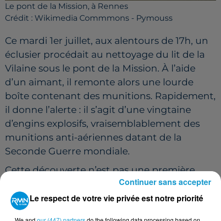
Le pont de la Mission, à Rennes
Crédit :
Wikimedia Commmons - Pymouss
Ce mardi 1er juillet, aux alentours de 17h, un
éclusier procédait au nettoyage du lit de la
Vilaine sous le pont de la Mission. À l’aide
d’un aimant, il remonte alors une lourde
boîte contenant des munitions. Rapidement,
il donne l’alerte : il s’agit d’une vingtaine
d’engins explosifs, vraisemblablement des
munitions anti-aériennes datant de la
Seconde Guerre mondiale.
Cette découverte n’est pas une première.
Continuer sans accepter
Déjà à la fin de l’été 2024, le même éclusier
avait retrouvé un obus dans le même
Le respect de votre vie privée est notre priorité
secteur. Plus récemment, en avril 2025,
une
We and
our (447) partners
do the following data processing based on