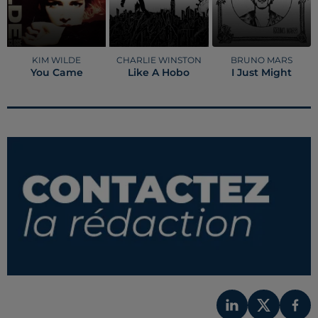
KIM WILDE
CHARLIE WINSTON
BRUNO MARS
You Came
Like A Hobo
I Just Might