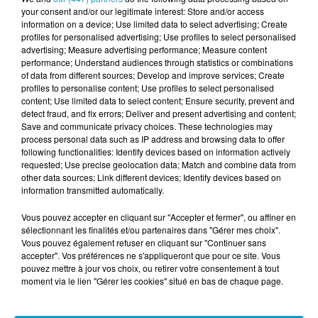
grenade
avait été repêchée à proximité de la
your consent and/or our legitimate interest: Store and/or access
passerelle Zola/Châteaubriant par un
information on a device; Use limited data to select advertising; Create
profiles for personalised advertising; Use profiles to select personalised
pêcheur à l’aimant.
advertising; Measure advertising performance; Measure content
performance; Understand audiences through statistics or combinations
GROS DÉPLOIEMENT POLICIER ET CIRCULATION
of data from different sources; Develop and improve services; Create
profiles to personalise content; Use profiles to select personalised
COUPÉE
content; Use limited data to select content; Ensure security, prevent and
detect fraud, and fix errors; Deliver and present advertising and content;
Dans les minutes qui ont suivi l’alerte, une
Save and communicate privacy choices. These technologies may
trentaine de policiers a bouclé la zone. Un
process personal data such as IP address and browsing data to offer
following functionalities: Identify devices based on information actively
large périmètre de sécurité a été instauré
requested; Use precise geolocation data; Match and combine data from
other data sources; Link different devices; Identify devices based on
autour du Mail François-Mitterrand et du
information transmitted automatically.
pont de la Mission. Résultat : une circulation
Vous pouvez accepter en cliquant sur "Accepter et fermer", ou affiner en
totalement interrompue sur l’un des axes les
sélectionnant les finalités et/ou partenaires dans "Gérer mes choix".
plus fréquentés du centre-ville rennais. Les
Vous pouvez également refuser en cliquant sur "Continuer sans
accepter". Vos préférences ne s'appliqueront que pour ce site. Vous
véhicules ont été déviés par le quai Saint-
pouvez mettre à jour vos choix, ou retirer votre consentement à tout
Cast, provoquant d'importants
moment via le lien "Gérer les cookies" situé en bas de chaque page.
embouteillages sur la place de Bretagne.