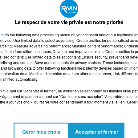
 prolongées
s spécifiques au tri des plastiques et cartons
Le respect de votre vie privée est notre priorité
ce et précis des matériaux
ers
do the following data processing based on your consent and/or our legitimate int
device; Use limited data to select advertising; Create profiles for personalised adver
vertising; Measure advertising performance; Measure content performance; Unders
ECHERCHE OPERATEUR DE TRI H/F
ns of data from different sources; Develop and improve services; Create profiles to 
alised content; Use limited data to select content; Ensure security, prevent and detect
ertising and content; Save and communicate privacy choices. These technologies
and browsing data to offer following functionalities: Identify devices based on infor
eolocation data; Match and combine data from other data sources; Link different de
nsmitted automatically.
cliquant sur "Accepter et fermer", ou affiner en sélectionnant les finalités et/ou pa
 également refuser en cliquant sur "Continuer sans accepter". Vos préférences ne 
tre à jour vos choix, ou retirer votre consentement à tout moment via le lien "Gérer 
Gérer mes choix
Accepter et fermer