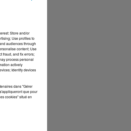
erest: Store and/or
tising; Use profiles to
tand audiences through
personalise content; Use
 fraud, and fix errors;
 may process personal
mation actively
vices; Identify devices
rtenaires dans "Gérer
s'appliqueront que pour
les cookies" situé en