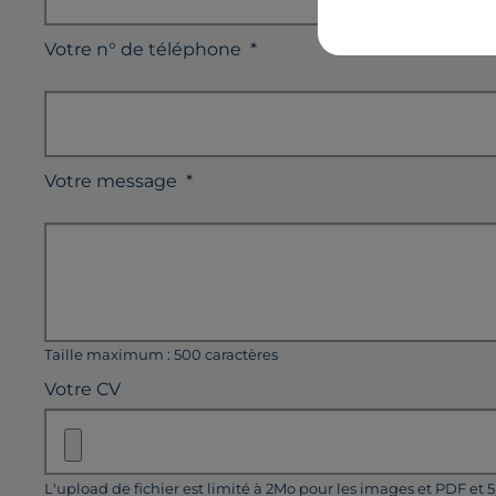
Votre n° de téléphone
*
Votre message
*
Taille maximum : 500 caractères
Votre CV
L'upload de fichier est limité à 2Mo pour les images et PDF et 