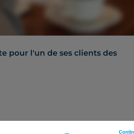
e pour l'un de ses clients des
s).
Contin