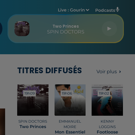
Live :
Gourin
Podcasts
Two Princes
SPIN DOCTORS
TITRES DIFFUSÉS
Voir plus
19h09
19h09
19h06
19h06
19h02
19h02
SPIN DOCTORS
EMMANUEL
KENNY
Two Princes
MOIRE
LOGGINS
Mon Essentiel
Footloose