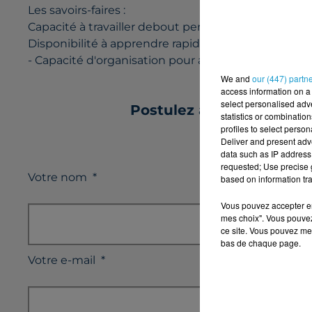
Les savoirs-faires :
Capacité à travailler debout pendant des périodes
Disponibilité à apprendre rapidement les procédure
- Capacité d'organisation pour assurer un tri effica
We and
our (447) partn
access information on a 
select personalised ad
Postulez à l'offre : R
statistics or combinatio
profiles to select person
Deliver and present adv
data such as IP address 
requested; Use precise g
Votre nom
*
based on information tra
Vous pouvez accepter en 
mes choix". Vous pouvez
ce site. Vous pouvez met
bas de chaque page.
Votre e-mail
*