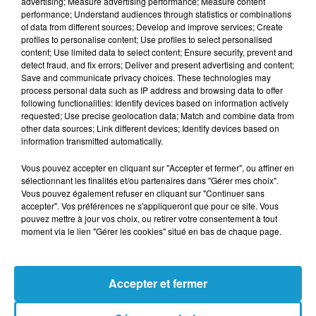
advertising; Measure advertising performance; Measure content
budgétaire antérieur, qui n’engageait en rien
performance; Understand audiences through statistics or combinations
of data from different sources; Develop and improve services; Create
une mise en œuvre concrète.
profiles to personalise content; Use profiles to select personalised
UN CADRE LÉGAL DÉJÀ PRÊT
content; Use limited data to select content; Ensure security, prevent and
detect fraud, and fix errors; Deliver and present advertising and content;
Save and communicate privacy choices. These technologies may
Depuis 2023, le Code de la route autorise
process personal data such as IP address and browsing data to offer
following functionalities: Identify devices based on information actively
théoriquement la constatation automatique
requested; Use precise geolocation data; Match and combine data from
de ces infractions. Mais sans homologation
other data sources; Link different devices; Identify devices based on
information transmitted automatically.
officielle des équipements, aucune
verbalisation n’est possible. À ce stade, seuls
Vous pouvez accepter en cliquant sur "Accepter et fermer", ou affiner en
sélectionnant les finalités et/ou partenaires dans "Gérer mes choix".
les radars dédiés aux voies de covoiturage
Vous pouvez également refuser en cliquant sur "Continuer sans
sont autorisés.
accepter". Vos préférences ne s'appliqueront que pour ce site. Vous
pouvez mettre à jour vos choix, ou retirer votre consentement à tout
Entre crainte d’erreurs d’interprétation et
moment via le lien "Gérer les cookies" situé en bas de chaque page.
sentiment de surveillance accrue, ces radars
divisent. Associations et conducteurs
Accepter et fermer
redoutent un outil perçu davantage comme
répressif que préventif, malgré l’argument