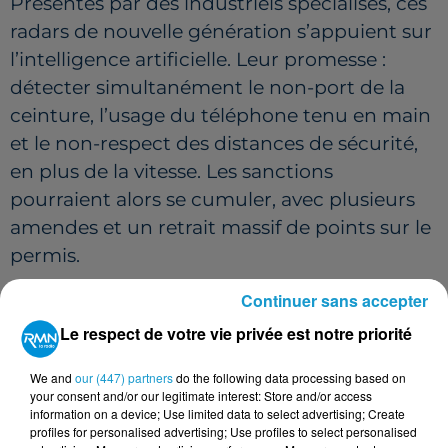
Présentés par des industriels spécialisés, ces
radars de nouvelle génération s’appuient sur
l’intelligence artificielle. Leur promesse :
détecter simultanément le non-port de la
ceinture, l’usage du téléphone tenu en main
et le non-respect des distances de sécurité,
en plus de la vitesse. Les sanctions
pourraient alors se cumuler, avec plusieurs
amendes et un retrait massif de points sur le
permis.
Si plusieurs médias ont évoqué un
Continuer sans accepter
déploiement dès 2026, la Sécurité routière a
Le respect de votre vie privée est notre priorité
formellement corrigé l’information. Aucun
radar de ce type n’est aujourd’hui
We and
our (447) partners
do the following data processing based on
your consent and/or our legitimate interest: Store and/or access
homologué. L’origine de la confusion vient
information on a device; Use limited data to select advertising; Create
d’une hypothèse inscrite dans un document
profiles for personalised advertising; Use profiles to select personalised