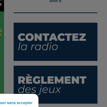
With It
uer sans accepter