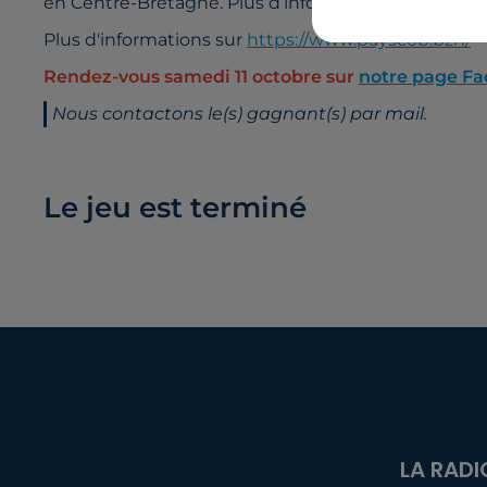
en Centre-Bretagne. Plus d’infos sur
jeannejules.b
Plus d'informations sur
https://www.payscob.bzh/
Rendez-vous samedi 11 octobre sur
notre page F
Nous contactons le(s) gagnant(s) par mail.
Le jeu est terminé
LA RADI