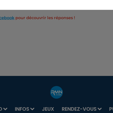
zh
. »
acebook
pour découvrir les réponses !
O
INFOS
JEUX
RENDEZ-VOUS
P