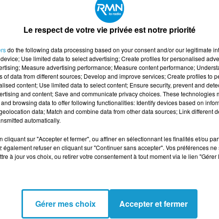
nté Mentale, RMN et le Pays COB vous invitent à jouez a
Le respect de votre vie privée est notre priorité
de bien-être à l’Hôtel Jeanne & Jules à Rostrenen.
ers
do the following data processing based on your consent and/or our legitimate int
ulaire ci-dessous.
device; Use limited data to select advertising; Create profiles for personalised adver
vertising; Measure advertising performance; Measure content performance; Unders
ns of data from different sources; Develop and improve services; Create profiles to 
alised content; Use limited data to select content; Ensure security, prevent and detect
entale au cœur de l’actu avec les Semaines d’Informatio
ertising and content; Save and communicate privacy choices. These technologies
ette édition : « Réparons le lien social ». Concrètement,
and browsing data to offer following functionalities: Identify devices based on infor
es ouvertes et goûters partagés dans les GEM de Carhaix 
eolocation data; Match and combine data from other data sources; Link different de
nsmitted automatically.
s stands d’info à Carhaix et Huelgoat, un forum du
papote à Botmeur. Sans oublier des temps dédiés aux
cliquant sur "Accepter et fermer", ou affiner en sélectionnant les finalités et/ou pa
r l’isolement, retisser des liens et rappeler que prendre so
 également refuser en cliquant sur "Continuer sans accepter". Vos préférences ne 
tre à jour vos choix, ou retirer votre consentement à tout moment via le lien "Gérer 
é et l’entraide. »
dresse élégante et chaleureuse au cœur du Centre-
me, chacune inspirée de l’histoire et de l’âme bretonne
poulet-frites d'antan servi du lundi soir au dimanche soir
Gérer mes choix
Accepter et fermer
 pour une escapade, un séminaire ou un moment de déten