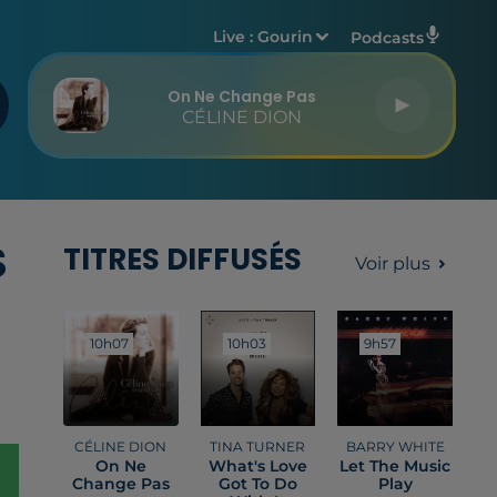
Live :
Gourin
Podcasts
On Ne Change Pas
CÉLINE DION
S
TITRES DIFFUSÉS
Voir plus
10h07
10h07
10h03
10h03
9h57
9h57
CÉLINE DION
TINA TURNER
BARRY WHITE
On Ne
What's Love
Let The Music
Change Pas
Got To Do
Play