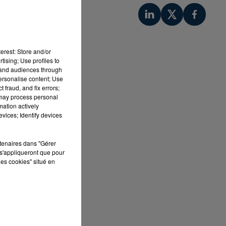
u
erest: Store and/or
tising; Use profiles to
tand audiences through
personalise content; Use
 fraud, and fix errors;
n
 may process personal
mation actively
et
vices; Identify devices
rtenaires dans "Gérer
in
s'appliqueront que pour
les cookies" situé en
,
,
te