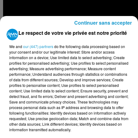
Continuer sans accepter
Le respect de votre vie privée est notre priorité
We and
our (447) partners
do the following data processing based on
your consent and/or our legitimate interest: Store and/or access
information on a device; Use limited data to select advertising; Create
profiles for personalised advertising; Use profiles to select personalised
advertising; Measure advertising performance; Measure content
performance; Understand audiences through statistics or combinations
Avec Rumba Pa, Phil R nous invite dans son voyage
of data from different sources; Develop and improve services; Create
profiles to personalise content; Use profiles to select personalised
afro-cubain.
content; Use limited data to select content; Ensure security, prevent and
Le clip a été réalisé avec le Vélo Club Quimpérois,
detect fraud, and fix errors; Deliver and present advertising and content;
Save and communicate privacy choices. These technologies may
vous pouvez d'ailleurs apercevoir le Corniguel à
process personal data such as IP address and browsing data to offer
Quimper mais aussi la Croisette à Bénodet, lieux où a
following functionalities: Identify devices based on information actively
été tourné le clip vidéo.
requested; Use precise geolocation data; Match and combine data from
other data sources; Link different devices; Identify devices based on
Nous avons rencontré le chanteur qui nous raconte
information transmitted automatically.
l'histoire de ce titre, et de son clip.