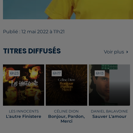
Publié : 12 mai 2022 à 11h21
TITRES DIFFUSÉS
Voir plus
6h23
6h23
6h17
6h17
6h13
6h13
LES INNOCENTS
CÉLINE DION
DANIEL BALAVOINE
L'autre Finistere
Bonjour, Pardon,
Sauver L'amour
Merci