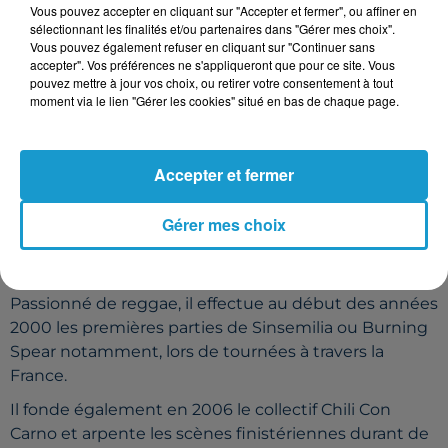
Vous pouvez accepter en cliquant sur "Accepter et fermer", ou affiner en
sélectionnant les finalités et/ou partenaires dans "Gérer mes choix".
Vous pouvez également refuser en cliquant sur "Continuer sans
accepter". Vos préférences ne s'appliqueront que pour ce site. Vous
Phil R
pouvez mettre à jour vos choix, ou retirer votre consentement à tout
moment via le lien "Gérer les cookies" situé en bas de chaque page.
Accepter et fermer
Gérer mes choix
Phil R n'est pas un "petit nouveau" dans le monde
musical.
Passionné de reggae, il effectue au début des années
2000 les premières parties de Sinsemilia ou Burning
Spear notamment, lors de tournées à travers la
France.
Il fonde également en 2006 le collectif Chili Con
Carno et arpente les scènes finistériennes durant de