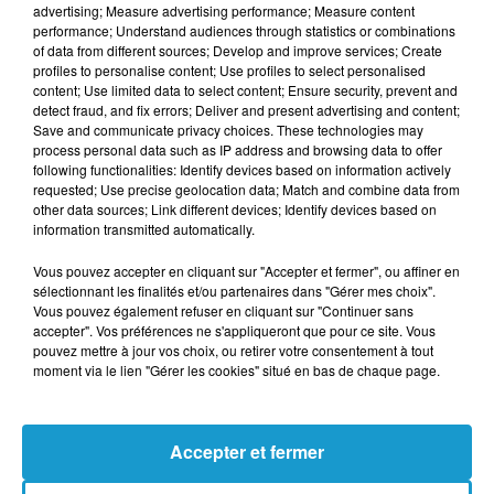
advertising; Measure advertising performance; Measure content
dessous.
performance; Understand audiences through statistics or combinations
of data from different sources; Develop and improve services; Create
Afficher l'élément
profiles to personalise content; Use profiles to select personalised
content; Use limited data to select content; Ensure security, prevent and
detect fraud, and fix errors; Deliver and present advertising and content;
Save and communicate privacy choices. These technologies may
Publié : 20 juin 2023 à 12h23
process personal data such as IP address and browsing data to offer
following functionalities: Identify devices based on information actively
requested; Use precise geolocation data; Match and combine data from
TITRES DIFFUSÉS
other data sources; Link different devices; Identify devices based on
Voir plus
information transmitted automatically.
Vous pouvez accepter en cliquant sur "Accepter et fermer", ou affiner en
sélectionnant les finalités et/ou partenaires dans "Gérer mes choix".
19h46
19h46
19h43
19h43
19h39
19h39
Vous pouvez également refuser en cliquant sur "Continuer sans
accepter". Vos préférences ne s'appliqueront que pour ce site. Vous
pouvez mettre à jour vos choix, ou retirer votre consentement à tout
moment via le lien "Gérer les cookies" situé en bas de chaque page.
CHRISTINA AGUILERA
SHAKIRA
FRANCE GALL
Accepter et fermer
Genie In A Bottle
Whenever,
Tout Pour La
Wherever
Musique