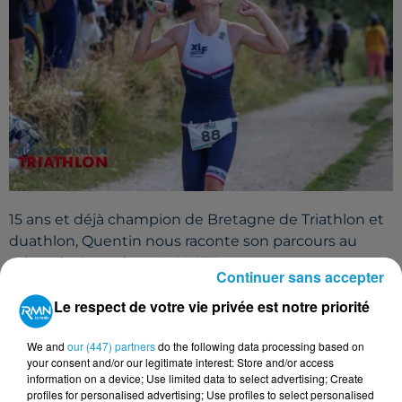
15 ans et déjà champion de Bretagne de Triathlon et
duathlon, Quentin nous raconte son parcours au
micro de Quentin MALCOSTE.
Continuer sans accepter
Le respect de votre vie privée est notre priorité
Cet élément est masqué compte-tenu du refus
We and
our (447) partners
do the following data processing based on
du dépôt de cookies que vous avez exprimé. Si
your consent and/or our legitimate interest: Store and/or access
vous souhaitez l'afficher, merci de nous donner
information on a device; Use limited data to select advertising; Create
votre accord en cliquant sur le bouton ci-
profiles for personalised advertising; Use profiles to select personalised