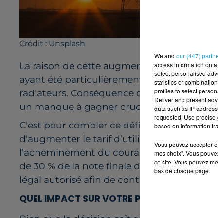
Crédit :
Unsplash
We and
our (447) partn
access information on a 
La raison de cette augmentation peut paraît
select personalised ad
ayant été particulièrement doux, les Franç
statistics or combinatio
profiles to select person
radiateurs. Conséquence directe : la conso
Deliver and present adv
un manque à gagner crucial pour financer le
data such as IP address 
requested; Use precise g
C'est pour combler ce déficit que la Commis
based on information tra
d'augmenter le tarif d’utilisation des résea
Vous pouvez accepter en 
l’acheminement du courant depuis les centr
mes choix". Vous pouvez
ce site. Vous pouvez met
de 30 % de la note finale des usagers, et 
bas de chaque page.
légal autorisé afin de continuer à entreteni
QUEL IMPACT SUR VOTRE PORTEFEUILLE ?