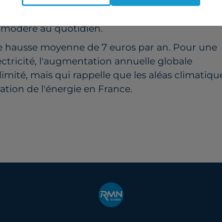
ion de régulation de l’énergie n’annoncera
 qu'à la mi-juillet. Heureusement pour le pouvoir
t modéré au quotidien.
une hausse moyenne de 7 euros par an. Pour une
ctricité, l'augmentation annuelle globale
imité, mais qui rappelle que les aléas climatiqu
ation de l'énergie en France.