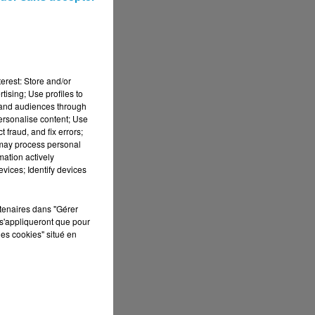
erest: Store and/or
tising; Use profiles to
tand audiences through
personalise content; Use
 fraud, and fix errors;
t
 may process personal
mation actively
vices; Identify devices
ce
rtenaires dans "Gérer
s
s'appliqueront que pour
les cookies" situé en
um