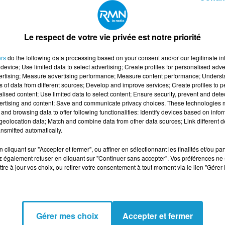
Le respect de votre vie privée est notre priorité
ers
do the following data processing based on your consent and/or our legitimate int
device; Use limited data to select advertising; Create profiles for personalised adver
re totalement contre-intuitive. L'hiver dernier
vertising; Measure advertising performance; Measure content performance; Unders
ais ont logiquement moins allumé leurs
ns of data from different sources; Develop and improve services; Create profiles to 
alised content; Use limited data to select content; Ensure security, prevent and detect
mmation globale d'électricité a chuté, entraînan
ertising and content; Save and communicate privacy choices. These technologies
s infrastructures de transport de l'énergie.
and browsing data to offer following functionalities: Identify devices based on infor
eolocation data; Match and combine data from other data sources; Link different de
sion de régulation de l'énergie (CRE) a choisi
nsmitted automatically.
ux publics d’électricité. Cette composante finan
cliquant sur "Accepter et fermer", ou affiner en sélectionnant les finalités et/ou pa
ales jusqu'aux habitations. Elle représente prè
 également refuser en cliquant sur "Continuer sans accepter". Vos préférences ne 
tre à jour vos choix, ou retirer votre consentement à tout moment via le lien "Gérer 
le régulateur a décidé de la rehausser au maxim
r et développer les lignes électriques.
Gérer mes choix
Accepter et fermer