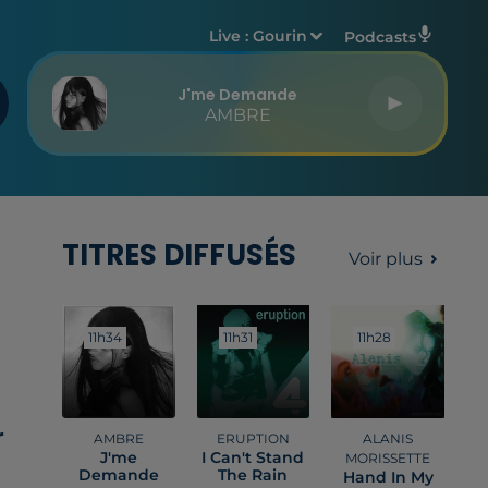
Live :
Gourin
Podcasts
J'me Demande
AMBRE
TITRES DIFFUSÉS
Voir plus
11h34
11h34
11h31
11h31
11h28
11h28
r
AMBRE
ERUPTION
ALANIS
J'me
I Can't Stand
MORISSETTE
Demande
The Rain
Hand In My