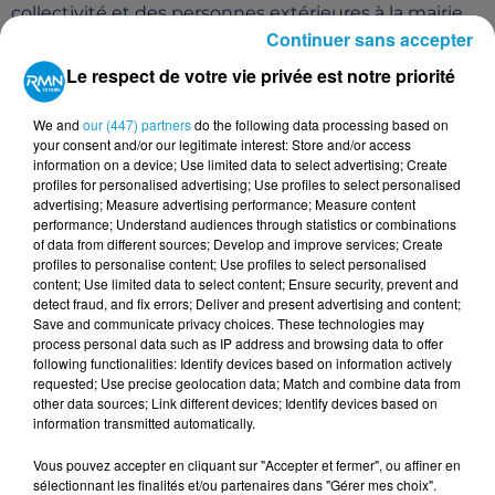
collectivité et des personnes extérieures à la mairie
Continuer sans accepter
ont travaillé ensemble sur cette identité.
Le respect de votre vie privée est notre priorité
Après 4 propositions graphiques, la majorité a choisi
cette charte monochrome qui se veut intemporelle,
We and
our (447) partners
do the following data processing based on
qui rappelle aussi les couleurs du Gwenn ha Du. Les
your consent and/or our legitimate interest: Store and/or access
formes du logo ont été pensées pour que chacun y
information on a device; Use limited data to select advertising; Create
voit ce qu'il souhaite.
profiles for personalised advertising; Use profiles to select personalised
advertising; Measure advertising performance; Measure content
Malgré quelques retours mitigés sur la page
performance; Understand audiences through statistics or combinations
of data from different sources; Develop and improve services; Create
Facebook de la ville de Pontivy suite à la publication
profiles to personalise content; Use profiles to select personalised
de cette nouvelle charte, Christine Le Strat rappelle
content; Use limited data to select content; Ensure security, prevent and
l'engagement de Pontivy pour une représentation
detect fraud, and fix errors; Deliver and present advertising and content;
Save and communicate privacy choices. These technologies may
de la Bretagne à 5 départements.
process personal data such as IP address and browsing data to offer
following functionalities: Identify devices based on information actively
requested; Use precise geolocation data; Match and combine data from
Christine Le Strat, maire de Pontivy
other data sources; Link different devices; Identify devices based on
information transmitted automatically.
Vous pouvez accepter en cliquant sur "Accepter et fermer", ou affiner en
sélectionnant les finalités et/ou partenaires dans "Gérer mes choix".