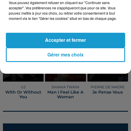
Vous pouvez également refuser en cliquant sur "Continuer sans
accepter". Vos préférences ne s'appliqueront que pour ce site. Vous
Publié : 31 janvier 2024 à 11h54
pouvez mettre à jour vos choix, ou retirer votre consentement à tout
moment via le lien "Gérer les cookies" situé en bas de chaque page.
TITRES DIFFUSÉS
Voir plus
Accepter et fermer
15h27
15h27
15h23
15h23
15h16
15h16
Gérer mes choix
U2
SHANIA TWAIN
PIERRE DE MAERE
With Or Without
Man I Feel Like A
Je Pense Vous
You
Woman